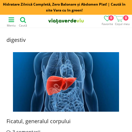
Hidratare Zilnică Completă, Zero Balonare și Abdomen Plat! | Caută în
site Vara cu In green!
0
0
Favorite
Coșul meu
Meniu
Caută
digestiv
Ficatul, generalul corpului