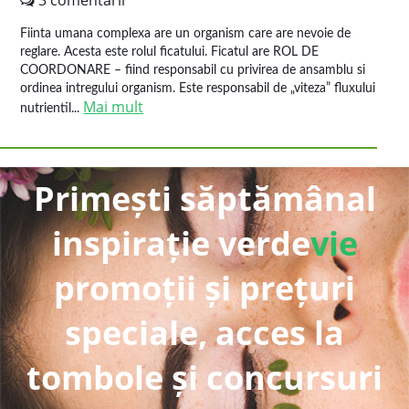
3 comentarii
Fiinta umana complexa are un organism care are nevoie de
reglare. Acesta este rolul ficatului. Ficatul are ROL DE
COORDONARE – fiind responsabil cu privirea de ansamblu si
ordinea intregului organism. Este responsabil de „viteza” fluxului
Mai mult
nutrientil...
Primești săptămânal
inspirație verde
vie
promoții și prețuri
speciale, acces la
tombole și concursuri