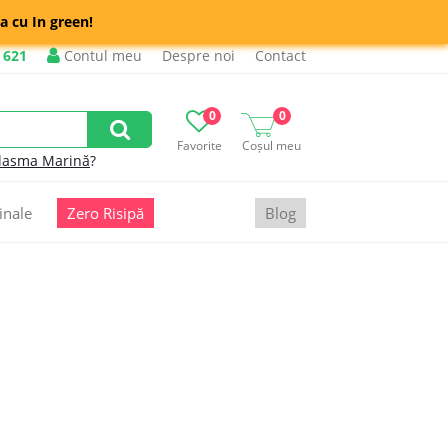
a cu In green!
 621
Contul meu
Despre noi
Contact
0
0
Favorite
Coșul meu
lasma Marină
?
inale
Zero Risipă
Blog