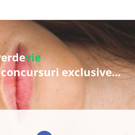
verde
vie
 concursuri exclusive...