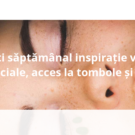
i săptămânal inspirație 
ciale, acces la tombole și