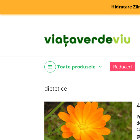
Hidratare Zil
Toate produsele
Reduceri
dietetice
4
P
d
c
g