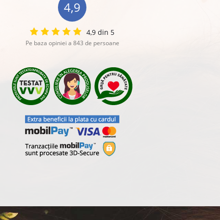
4,9
4,9 din 5
Pe baza opiniei a 843 de persoane