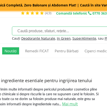
nică Completă, Zero Balonare și Abdomen Plat! | Caută în site Var
(4,9)
Comandă telefonic
0770 363
Cauți
Deodorante Naturale
,
In Green
,
SuperAlimente
, sau
P
Noutăți
Remedii FICAT
Pentru Bărbați
Ciperci medic
 ingrediente esentiale pentru ingrijirea tenului
rimim multe informatii despre pericolul produselor cosmetice pline
e chimicale si despre riscurile la care ne supunem cand le folosim. Si
u toate ca ne dorim sa folosim produse mai naturale, este greu sa
Mai mult
asim informatii despre ingredientele natu...