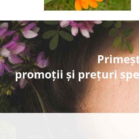
Primeșt
promoții și prețuri spe