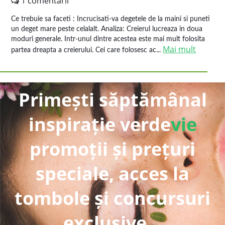
1 comentarii
Ce trebuie sa faceti : Incrucisati-va degetele de la maini si puneti
un deget mare peste celalalt. Analiza: Creierul lucreaza in doua
moduri generale. Intr-unul dintre acestea este mai mult folosita
Mai mult
partea dreapta a creierului. Cei care folosesc ac...
Primești săptămânal
inspirație verde
vie
promoții și prețuri
speciale, acces la
tombole și concursuri
exclusive...