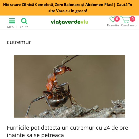
Hidratare Zilnică Completă, Zero Balonare și Abdomen Plat! | Caută în
site Vara cu In green!
0
0
Favorite
Coșul meu
Meniu
Caută
cutremur
Furnicile pot detecta un cutremur cu 24 de ore
inainte sa se petreaca