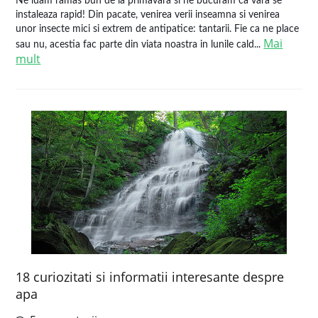
Ne luam ramas bun de la primavara si ne bucuram ca vara se
instaleaza rapid! Din pacate, venirea verii inseamna si venirea
unor insecte mici si extrem de antipatice: tantarii. Fie ca ne place
Mai
sau nu, acestia fac parte din viata noastra in lunile cald...
mult
18 curiozitati si informatii interesante despre
apa