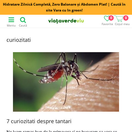
Hidratare Zilnică Completă, Zero Balonare și Abdomen Plat! | Caută în
site Vara cu In green!
0
0
Favorite
Coșul meu
Meniu
Caută
curiozitati
7 curiozitati despre tantari