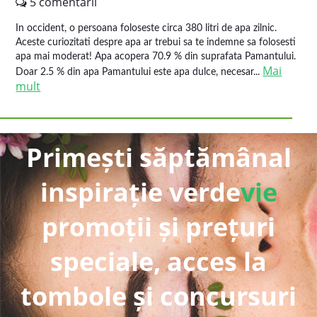
5 comentarii
In occident, o persoana foloseste circa 380 litri de apa zilnic.
Aceste curiozitati despre apa ar trebui sa te indemne sa folosesti
apa mai moderat! Apa acopera 70.9 % din suprafata Pamantului.
Mai
Doar 2.5 % din apa Pamantului este apa dulce, necesar...
mult
Primești săptămânal
inspirație verde
vie
promoții și prețuri
speciale, acces la
tombole și concursuri