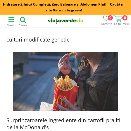
Hidratare Zilnică Completă, Zero Balonare și Abdomen Plat! | Caută în
site Vara cu In green!
0
0
Favorite
Coșul meu
Meniu
Caută
culturi modificate genetic
Surprinzatoarele ingrediente din cartofii prajiti
de la McDonald's