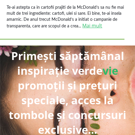
Te-ai astepta ca in cartofii prajiti de la McDonald’s sa nu fie mai
mult de trei ingrediente: cartofi, ulei si sare. Ei bine, te-ai insela
amarnic. De anul trecut McDonald’s a initiat o campanie de
Mai mult
transparenta, care are scopul de a crea...
Primești săptămânal
inspirație verde
vie
promoții și prețuri
speciale, acces la
tombole și concursuri
exclusive...