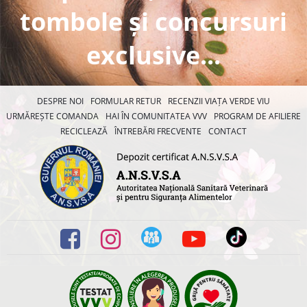
tombole și concursuri
exclusive...
DESPRE NOI
FORMULAR RETUR
RECENZII VIAȚA VERDE VIU
URMĂREȘTE COMANDA
HAI ÎN COMUNITATEA VVV
PROGRAM DE AFILIERE
RECICLEAZĂ
ÎNTREBĂRI FRECVENTE
CONTACT