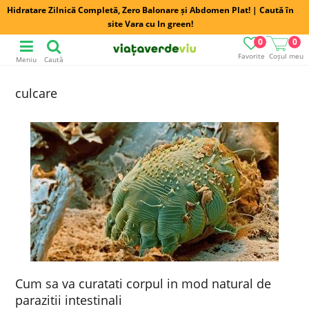
Hidratare Zilnică Completă, Zero Balonare și Abdomen Plat! | Caută în
site Vara cu In green!
0
0
Favorite
Coșul meu
Meniu
Caută
culcare
Cum sa va curatati corpul in mod natural de
parazitii intestinali