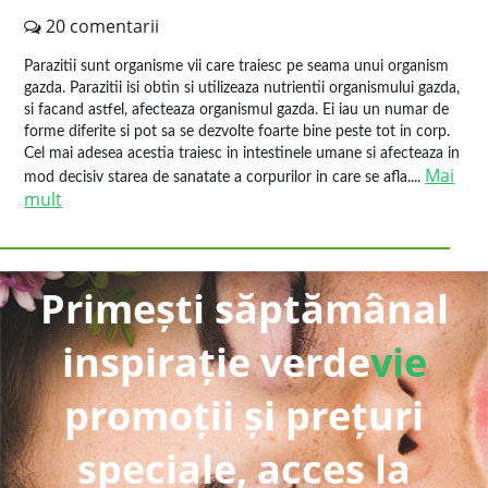
20 comentarii
Parazitii sunt organisme vii care traiesc pe seama unui organism
gazda. Parazitii isi obtin si utilizeaza nutrientii organismului gazda,
si facand astfel, afecteaza organismul gazda. Ei iau un numar de
forme diferite si pot sa se dezvolte foarte bine peste tot in corp.
Cel mai adesea acestia traiesc in intestinele umane si afecteaza in
Mai
mod decisiv starea de sanatate a corpurilor in care se afla....
mult
Primești săptămânal
inspirație verde
vie
promoții și prețuri
speciale, acces la