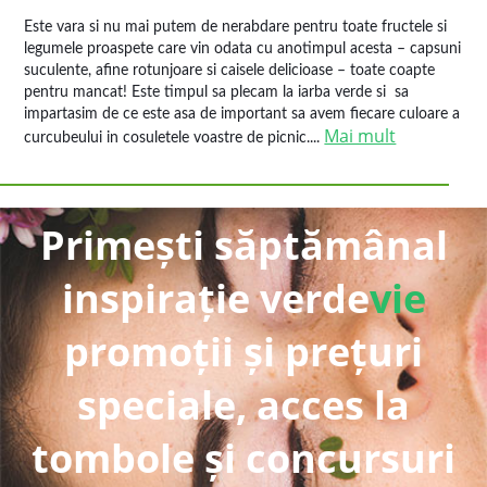
Este vara si nu mai putem de nerabdare pentru toate fructele si
legumele proaspete care vin odata cu anotimpul acesta – capsuni
suculente, afine rotunjoare si caisele delicioase – toate coapte
pentru mancat! Este timpul sa plecam la iarba verde si sa
impartasim de ce este asa de important sa avem fiecare culoare a
Mai mult
curcubeului in cosuletele voastre de picnic....
Primești săptămânal
inspirație verde
vie
promoții și prețuri
speciale, acces la
tombole și concursuri