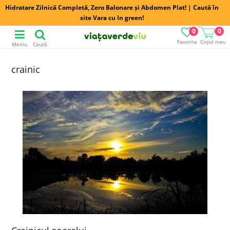
Hidratare Zilnică Completă, Zero Balonare și Abdomen Plat! | Caută în
site Vara cu In green!
0
0
Favorite
Coșul meu
Meniu
Caută
crainic