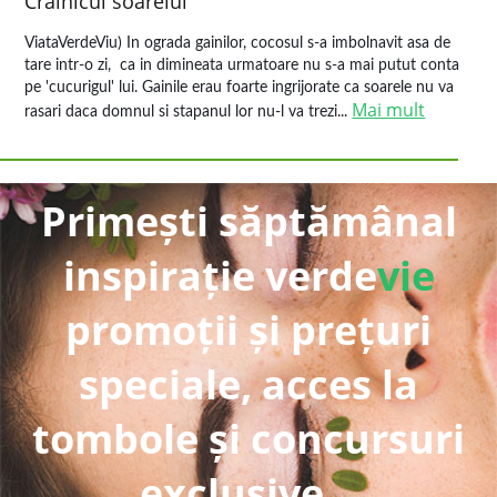
Crainicul soarelui
ViataVerdeViu) In ograda gainilor, cocosul s-a imbolnavit asa de
tare intr-o zi, ca in dimineata urmatoare nu s-a mai putut conta
pe 'cucurigul' lui. Gainile erau foarte ingrijorate ca soarele nu va
Mai mult
rasari daca domnul si stapanul lor nu-l va trezi...
Primești săptămânal
inspirație verde
vie
promoții și prețuri
speciale, acces la
tombole și concursuri
exclusive...