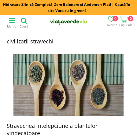
Hidratare Zilnică Completă, Zero Balonare și Abdomen Plat! | Caută în
site Vara cu In green!
0
0
Favorite
Coșul meu
Meniu
Caută
civilizatii stravechi
Stravechea intelepciune a plantelor
vindecatoare