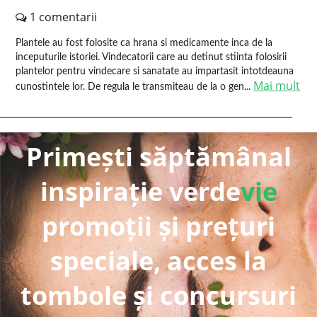
1 comentarii
Plantele au fost folosite ca hrana si medicamente inca de la
inceputurile istoriei. Vindecatorii care au detinut stiinta folosirii
plantelor pentru vindecare si sanatate au impartasit intotdeauna
Mai mult
cunostintele lor. De regula le transmiteau de la o gen...
Primești săptămânal
inspirație verde
vie
promoții și prețuri
speciale, acces la
tombole și concursuri