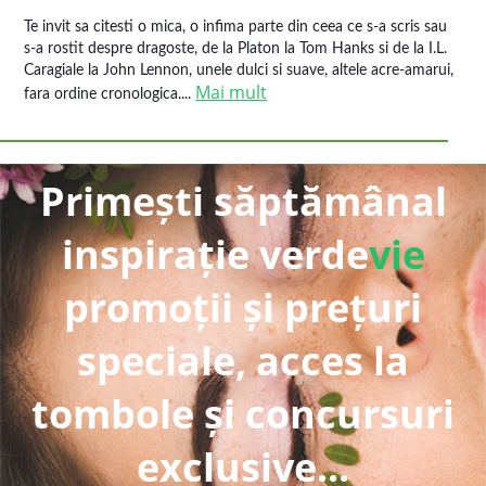
Te invit sa citesti o mica, o infima parte din ceea ce s-a scris sau
s-a rostit despre dragoste, de la Platon la Tom Hanks si de la I.L.
Caragiale la John Lennon, unele dulci si suave, altele acre-amarui,
Mai mult
fara ordine cronologica....
Primești săptămânal
inspirație verde
vie
promoții și prețuri
speciale, acces la
tombole și concursuri
exclusive...