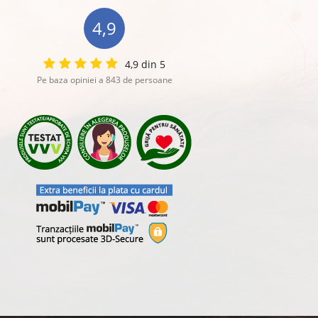
4,9
4,9 din 5
Pe baza opiniei a 843 de persoane