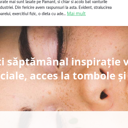
urate mai sunt lasate pe Pamant, si chiar si acolo bat vanturile
ndustriei. Din fericire avem raspunsuri la asta. Evident, stralucirea
Mai mult
arelui, exercitiul fizic, o dieta cu ade...
i săptămânal inspirație 
ciale, acces la tombole și