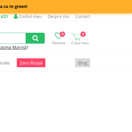
a cu In green!
 621
Contul meu
Despre noi
Contact
0
0
Favorite
Coșul meu
lasma Marină
?
inale
Zero Risipă
Blog