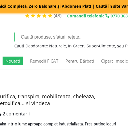
nică Completă, Zero Balonare și Abdomen Plat! | Caută în site Var
(4,9)
Comandă telefonic
0770 363
Cauți
Deodorante Naturale
,
In Green
,
SuperAlimente
, sau
P
Noutăți
Remedii FICAT
Pentru Bărbați
Ciperci medic
urifica, transpira, mobilizeaza, cheleaza,
etoxifica... si vindeca
2 comentarii
raim intr-o lume aproape complet industrializata. Prea putine locuri