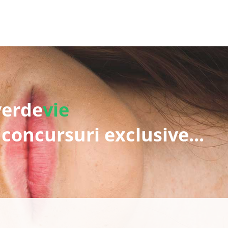
verde
vie
 concursuri exclusive...