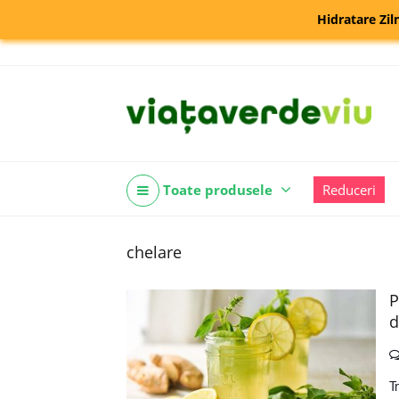
Hidratare Zil
Toate produsele
Reduceri
chelare
P
d
T