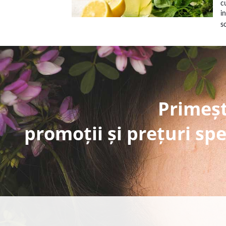
c
i
so
Primeșt
promoții și prețuri spe