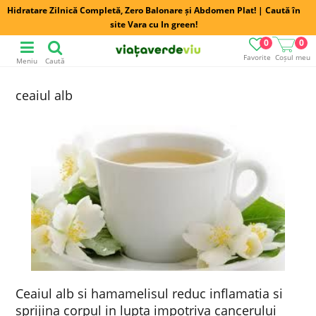
Hidratare Zilnică Completă, Zero Balonare și Abdomen Plat! | Caută în
site Vara cu In green!
0
0
Favorite
Coșul meu
Meniu
Caută
ceaiul alb
Ceaiul alb si hamamelisul reduc inflamatia si
sprijina corpul in lupta impotriva cancerului