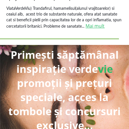
ViataVerdeViu) Trandafirul, hamamelisul(alunul vrajitoarelor) si
ceaiul alb, acest trio de substante naturale, ofera atat sanatate
cat si beneficii pielii prin capacitatea lor de a opri inflamatia, spun
Mai mult
cercetatorii britanici. Probleme de sanatate...
Primești săptămânal
inspirație verde
vie
promoții și prețuri
speciale, acces la
tombole și concursuri
exclusive...