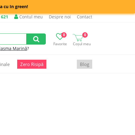
a cu In green!
 621
Contul meu
Despre noi
Contact
0
0
Favorite
Coșul meu
lasma Marină
?
inale
Zero Risipă
Blog