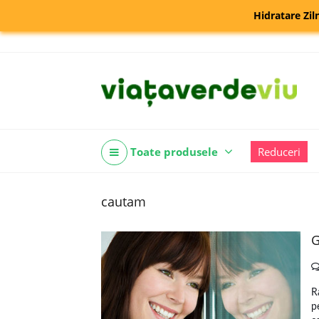
Hidratare Zil
Toate produsele
Reduceri
cautam
G
R
p