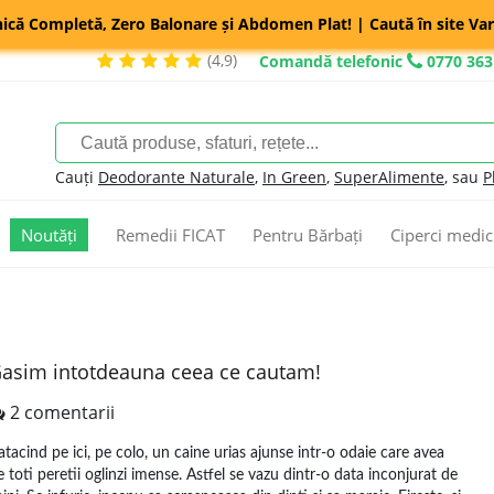
nică Completă, Zero Balonare și Abdomen Plat! | Caută în site Var
(4,9)
Comandă telefonic
0770 363
Cauți
Deodorante Naturale
,
In Green
,
SuperAlimente
, sau
P
Noutăți
Remedii FICAT
Pentru Bărbați
Ciperci medic
asim intotdeauna ceea ce cautam!
2 comentarii
atacind pe ici, pe colo, un caine urias ajunse intr-o odaie care avea
e toti peretii oglinzi imense. Astfel se vazu dintr-o data inconjurat de