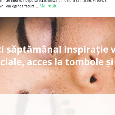
aini. Se infurie, incepu sa scrasneasca din dinti si sa maraie. Fireste, si
Mai mult
inii din oglinda facura l...
i săptămânal inspirație 
ciale, acces la tombole și