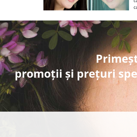
c
ca
Primeșt
promoții și prețuri spe