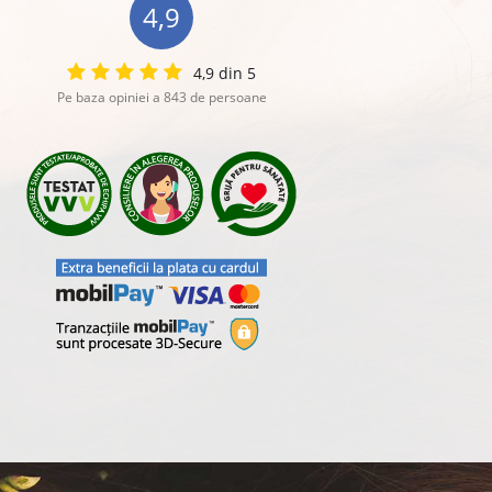
4,9
4,9 din 5
Pe baza opiniei a 843 de persoane