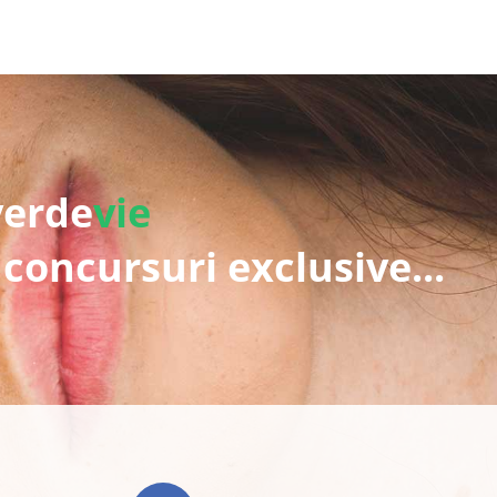
verde
vie
 concursuri exclusive...