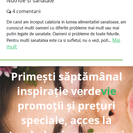
Nutritie si sanatate
4 comentarii
De cand am inceput calatoria in lumea alimentatiei sanatoase, am
cunoscut multi oameni cu diferite probleme mai mult sau mai
putin legate de sanatate. Oameni si probleme de toate felurile.
Mai
Pentru multi sanatatea este ca si sufletul, nu o vezi, poti...
mult
Primești săptămânal
inspirație verde
vie
promoții și prețuri
speciale, acces la