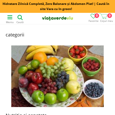
Hidratare Zilnică Completă, Zero Balonare și Abdomen Plat! | Caută în
site Vara cu In green!
0
0
Favorite
Coșul meu
Meniu
Caută
categorii