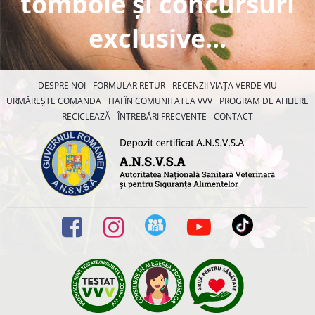
tombole și concursuri
exclusive...
DESPRE NOI
FORMULAR RETUR
RECENZII VIAȚA VERDE VIU
URMĂREȘTE COMANDA
HAI ÎN COMUNITATEA VVV
PROGRAM DE AFILIERE
RECICLEAZĂ
ÎNTREBĂRI FRECVENTE
CONTACT