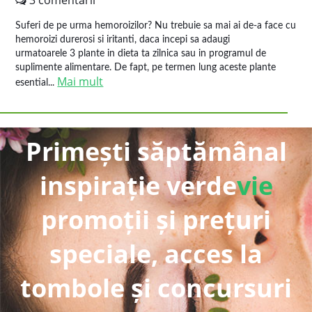
3 comentarii
Suferi de pe urma hemoroizilor? Nu trebuie sa mai ai de-a face cu
hemoroizi durerosi si iritanti, daca incepi sa adaugi
urmatoarele 3 plante in dieta ta zilnica sau in programul de
suplimente alimentare. De fapt, pe termen lung aceste plante
Mai mult
esential...
Primești săptămânal
inspirație verde
vie
promoții și prețuri
speciale, acces la
tombole și concursuri