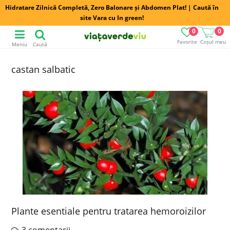
Hidratare Zilnică Completă, Zero Balonare și Abdomen Plat! | Caută în
site Vara cu In green!
0
0
Favorite
Coșul meu
Meniu
Caută
castan salbatic
Plante esentiale pentru tratarea hemoroizilor