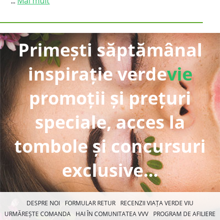
Mai mult
...
Primești săptămânal
inspirație verde
vie
promoții și prețuri
speciale, acces la
tombole și concursuri
exclusive...
DESPRE NOI
FORMULAR RETUR
RECENZII VIAȚA VERDE VIU
URMĂREȘTE COMANDA
HAI ÎN COMUNITATEA VVV
PROGRAM DE AFILIERE