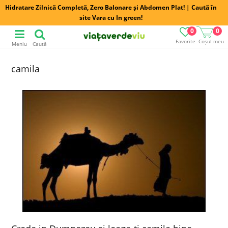
Hidratare Zilnică Completă, Zero Balonare și Abdomen Plat! | Caută în
site Vara cu In green!
0
0
Favorite
Coșul meu
Meniu
Caută
camila