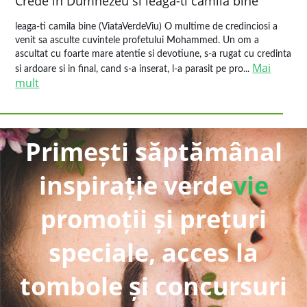
Crede in Dumnezeu si leaga-ti camila bine
leaga-ti camila bine (ViataVerdeViu) O multime de credinciosi a
venit sa asculte cuvintele profetului Mohammed. Un om a
ascultat cu foarte mare atentie si devotiune, s-a rugat cu credinta
Mai
si ardoare si in final, cand s-a inserat, l-a parasit pe pro...
mult
Primești săptămânal
inspirație verde
vie
promoții și prețuri
speciale, acces la
tombole și concursuri