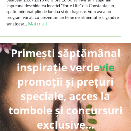
Sambata 20.07.2013 de la ora 18:00 va invit sa inauguram
impreuna deschiderea locatiei "Forte Life" din Constanta, un
spatiu minunat plin de lumina si de dragoste. Vom avea un
program variat, cu prezentari pe teme de alimentatie si gandire
Mai mult
sanatoasa...
Primești săptămânal
inspirație verde
vie
promoții și prețuri
speciale, acces la
tombole și concursuri
exclusive...