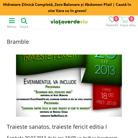
Hidratare Zilnică Completă, Zero Balonare și Abdomen Plat! | Caută în
site Vara cu In green!
0
0
Favorite
Coșul meu
Meniu
Caută
Bramble
Traieste sanatos, traieste fericit editia I