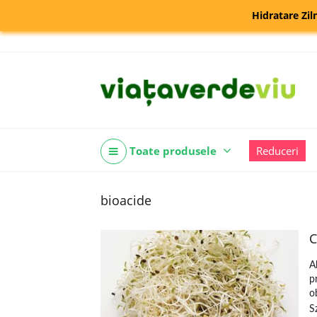
Hidratare Zil
Toate produsele
Reduceri
bioacide
C
A
p
o
S