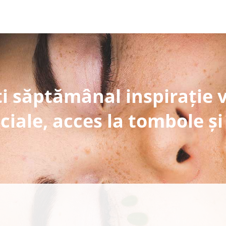
i săptămânal inspirație 
ciale, acces la tombole și