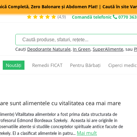
nică Completă, Zero Balonare și Abdomen Plat! | Caută în site Var
(4,9)
Comandă telefonic
0770 363
Cauți
Deodorante Naturale
,
In Green
,
SuperAlimente
, sau
P
Noutăți
Remedii FICAT
Pentru Bărbați
Ciperci medic
are sunt alimentele cu vitalitatea cea mai mare
limente) Vitalitatea alimentelor a fost prima data structurata de
rofesorul Edmond Bordeaux Szekely. Aceasta isi are originile in
bservatiile atente si studiile conceptelor spirituale antice facute de
Mai mult
zekely. El a clasificat alimentele in patru...