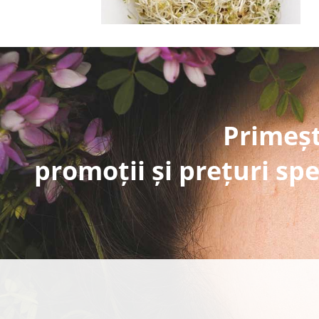
Primeșt
promoții și prețuri spe