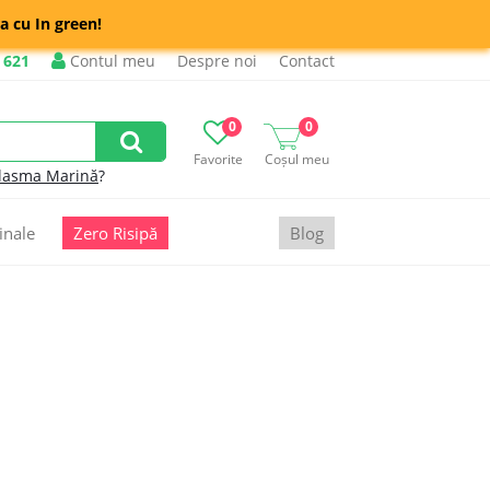
a cu In green!
 621
Contul meu
Despre noi
Contact
0
0
Favorite
Coșul meu
lasma Marină
?
inale
Zero Risipă
Blog