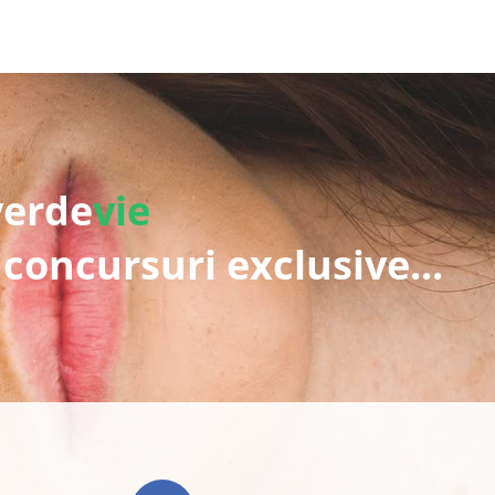
verde
vie
 concursuri exclusive...