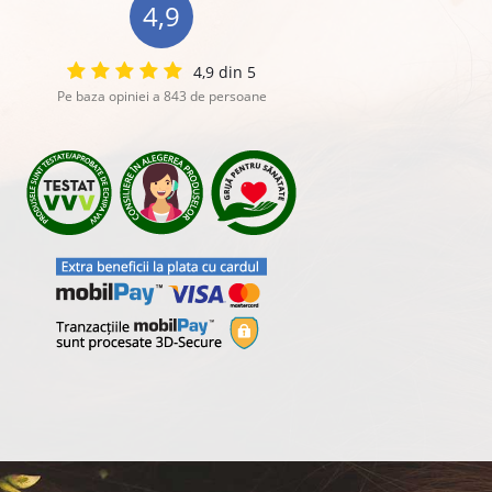
4,9
4,9 din 5
Pe baza opiniei a 843 de persoane