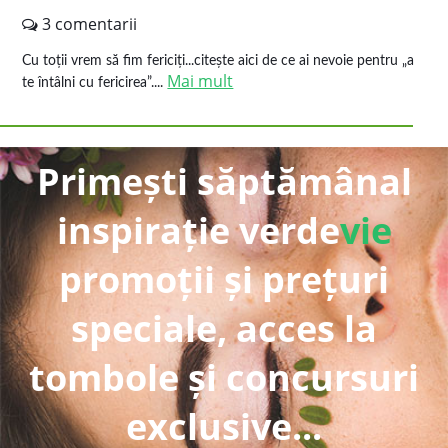
3 comentarii
Cu toții vrem să fim fericiți...citește aici de ce ai nevoie pentru „a
Mai mult
te întâlni cu fericirea”....
Primești săptămânal
inspirație verde
vie
promoții și prețuri
speciale, acces la
tombole și concursuri
exclusive...