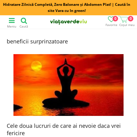
Hidratare Zilnică Completă, Zero Balonare și Abdomen Plat! | Caută în
site Vara cu In green!
0
0
Favorite
Coșul meu
Meniu
Caută
beneficii surprinzatoare
Cele doua lucruri de care ai nevoie daca vrei
fericire