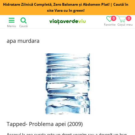
Hidratare Zilnică Completă, Zero Balonare și Abdomen Plat! | Caută în
site Vara cu In green!
0
0
Favorite
Coșul meu
Meniu
Caută
apa murdara
Tapped- Problema apei (2009)