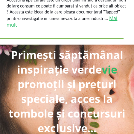
Accesul la apa curata este un drept unanim sau a devenit un bun
de larg consum ce poate fi cumparat si vandut ca orice alt obiect
? Aceasta este ideea de la care pleaca documentarul ''Tapped''
Mai
printr-o investigatie in lumea nevazuta a unei industrii...
mult
Primești săptămânal
inspirație verde
vie
promoții și prețuri
speciale, acces la
tombole și concursuri
exclusive...