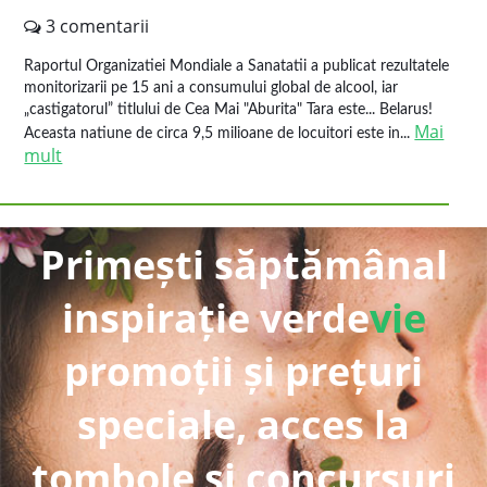
3 comentarii
Raportul Organizatiei Mondiale a Sanatatii a publicat rezultatele
monitorizarii pe 15 ani a consumului global de alcool, iar
„castigatorul” titlului de Cea Mai "Aburita" Tara este... Belarus!
Mai
Aceasta natiune de circa 9,5 milioane de locuitori este in...
mult
Primești săptămânal
inspirație verde
vie
promoții și prețuri
speciale, acces la
tombole și concursuri