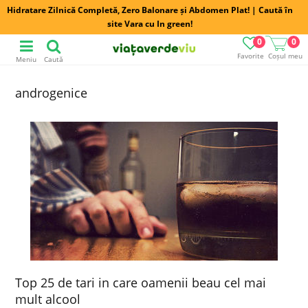
Hidratare Zilnică Completă, Zero Balonare și Abdomen Plat! | Caută în
site Vara cu In green!
0
0
Favorite
Coșul meu
Meniu
Caută
androgenice
Top 25 de tari in care oamenii beau cel mai
mult alcool