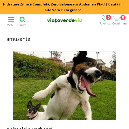
Hidratare Zilnică Completă, Zero Balonare și Abdomen Plat! | Caută în
site Vara cu In green!
0
0
Favorite
Coșul meu
Meniu
Caută
amuzante