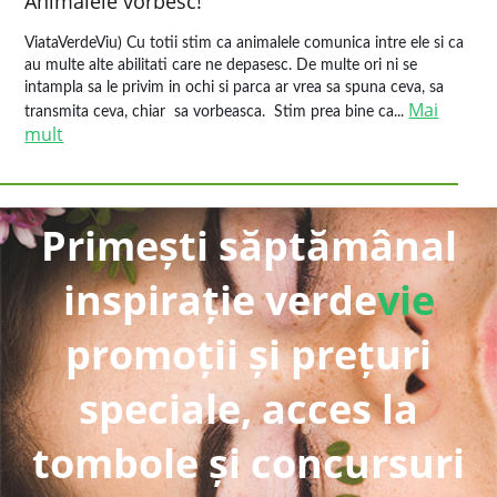
Animalele vorbesc!
ViataVerdeViu) Cu totii stim ca animalele comunica intre ele si ca
au multe alte abilitati care ne depasesc. De multe ori ni se
intampla sa le privim in ochi si parca ar vrea sa spuna ceva, sa
Mai
transmita ceva, chiar sa vorbeasca. Stim prea bine ca...
mult
Primești săptămânal
inspirație verde
vie
promoții și prețuri
speciale, acces la
tombole și concursuri