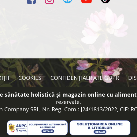
IȚII
COOKIES
CONFIDENȚIALITATE GDPR
DI
e sănătate holistică și magazin online cu aliment
rezervate.
h Company SRL, Nr. Reg. Com.: J24/1813/2022, CIF: 