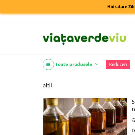
Hidratare Zil
Toate produsele
Reduceri
altii
5
r
D