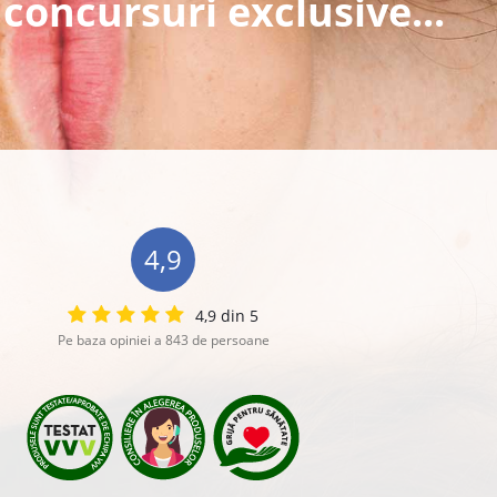
 concursuri exclusive...
4,9
4,9 din 5
Pe baza opiniei a 843 de persoane