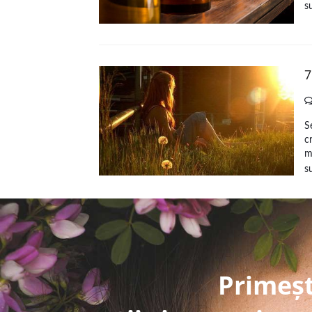
s
7
S
c
m
s
Primeșt