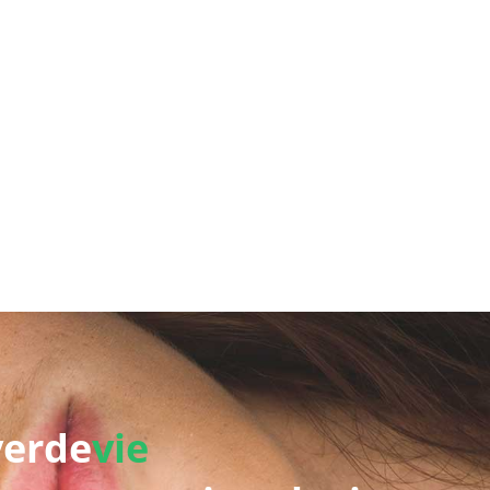
verde
vie