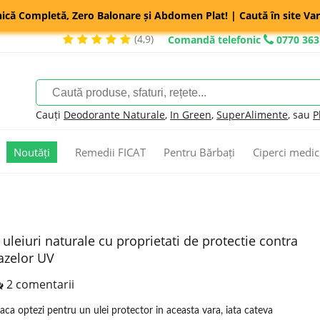
nică Completă, Zero Balonare și Abdomen Plat! | Caută în site Var
(4,9)
Comandă telefonic
0770 363
Cauți
Deodorante Naturale
,
In Green
,
SuperAlimente
, sau
P
Noutăți
Remedii FICAT
Pentru Bărbați
Ciperci medic
 uleiuri naturale cu proprietati de protectie contra
azelor UV
2 comentarii
aca optezi pentru un ulei protector in aceasta vara, iata cateva