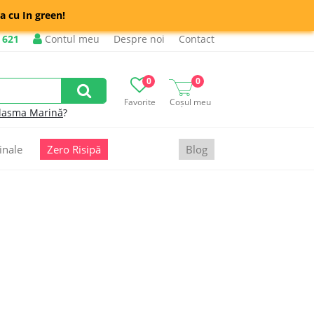
a cu In green!
 621
Contul meu
Despre noi
Contact
0
0
Favorite
Coșul meu
lasma Marină
?
inale
Zero Risipă
Blog