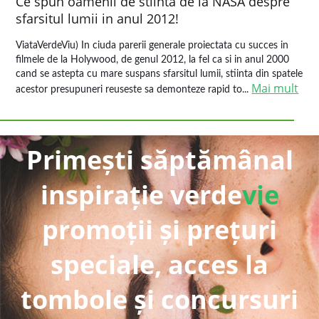
Ce spun oamenii de stiinta de la NASA despre
sfarsitul lumii in anul 2012!
ViataVerdeViu) In ciuda parerii generale proiectata cu succes in
filmele de la Holywood, de genul 2012, la fel ca si in anul 2000
cand se astepta cu mare suspans sfarsitul lumii, stiinta din spatele
Mai mult
acestor presupuneri reuseste sa demonteze rapid to...
Primești săptămânal
inspirație verde
vie
promoții și prețuri
speciale, acces la
tombole și concursuri