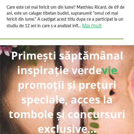
Care este cel mai fericit om din lume? Matthieu Ricard, de 69 de
ani, este un calugar tibetan budist, supranumit “omul cel mai
fericit din lume.” A castigat acest titlu dupa ce a participat la un
Mai mult
studiu de 12 ani in care s-a analizat infl...
Primești săptămânal
inspirație verde
vie
promoții și prețuri
speciale, acces la
tombole și concursuri
exclusive...