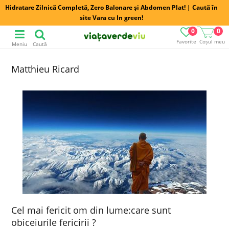
Hidratare Zilnică Completă, Zero Balonare și Abdomen Plat! | Caută în
site Vara cu In green!
0
0
Favorite
Coșul meu
Meniu
Caută
Matthieu Ricard
Cel mai fericit om din lume:care sunt
obiceiurile fericirii ?