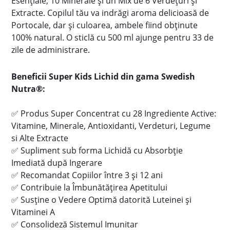
Esențiale, 10 Minerale și un Mix de 6 Verdețuri și
Extracte. Copilul tău va indrăgi aroma delicioasă de
Portocale, dar și culoarea, ambele fiind obținute
100% natural. O sticlă cu 500 ml ajunge pentru 33 de
zile de administrare.
Beneficii Super Kids Lichid din gama Swedish
Nutra®:
✅
Produs Super Concentrat cu 28 Ingrediente Active:
Vitamine, Minerale, Antioxidanti, Verdeturi, Legume
si Alte Extracte
✅
Supliment sub forma Lichidă cu Absorbție
Imediată după Ingerare
✅
Recomandat Copiilor între 3 și 12 ani
✅
Contribuie la Îmbunătățirea Apetitului
✅
Susține o Vedere Optimă datorită Luteinei și
Vitaminei A
✅
Consolideză Sistemul Imunitar