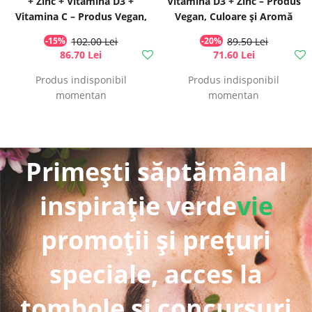
+ Zinc + Vitamina D3 +
Vitamina D3 + Zinc – Produs
Vitamina C – Produs Vegan,
Vegan, Culoare și Aromă
500 ml | Swedish Nutra
100% Naturală, 500 ml |
-15%
102.00 Lei
-20%
89.50 Lei
Swedish Nutra
86.70 Lei
71.60 Lei
Produs indisponibil
Produs indisponibil
momentan
momentan
Primești săptămânal
inspirație verde
vie
promoții și prețuri
speciale, acces la
tombole și concursuri