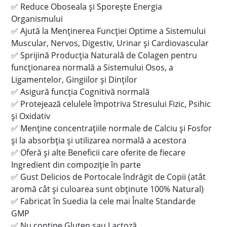
✅
Reduce Oboseala și Sporește Energia
Organismului
✅
Ajută la Menținerea Funcției Optime a Sistemului
Muscular, Nervos, Digestiv, Urinar și Cardiovascular
✅
Sprijină Producția Naturală de Colagen pentru
funcționarea normală a Sistemului Osos, a
Ligamentelor, Gingiilor și Dinților
✅
Asigură funcția Cognitivă normală
✅
Protejează celulele împotriva Stresului Fizic, Psihic
și Oxidativ
✅
Menține concentrațiile normale de Calciu și Fosfor
și la absorbția și utilizarea normală a acestora
✅
Oferă și alte Beneficii care oferite de fiecare
Ingredient din compoziție în parte
✅
Gust Delicios de Portocale îndrăgit de Copii (atât
aromă cât și culoarea sunt obținute 100% Natural)
✅
Fabricat în Suedia la cele mai Înalte Standarde
GMP
✅
Nu conține Gluten sau Lactoză