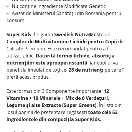
✅
Nu conține Ingrediente Modificate Genetic
✅
Avizat de Ministerul Sănătății din Romania pentru
consum
Super Kids
din gama
Swedish Nutra®
este un
Complex de Multivitamine Lichide pentru Copii
de
Calitate Premium. Este recomandat pentru a fi
utilizat zilnic.
Datorită formei lichide, absorbția
nutrienților este aproape instantă
, iar copilul va
beneficia imediat de toți cei
28 de nutrienți
pe care îi
oferă acest produs.
Este format din 3 Componente Importante:
12
Vitamine + 10 Minerale + Mix de 6 Verdețuri,
Legume și alte Extracte (Super Greens).
În lista din
josul paginii de prezentare regăsești
toate cele 63
ingredientele din compoziția Super Kids.