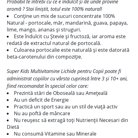
Probabil te întrebi cu ce e îndulcit și de unde provine
aromă ? Stai liniștit, totul este 100% natural!
Conține un mix de sucuri concentrate 100%
Natural - portocale, măr, mandarină, guava, papaya,
lime, mango, ananas și struguri.
Este îndulcit cu Ștevie și fructoză, iar aroma este
redată de extractul natural de portocală.
Culoarea portocalie este naturală și este datorată
beta-carotenului din compoziție.
Super Kids Multivitamine Lichide pentru Copii poate fi
administrat copiilor cu vârsta cuprinsă între 3 și 10+ ani,
fiind recomandat în special celor care:
Prezintă stări de Oboseală sau Amețeală
Au un deficit de Energie
Practică un sport sau au un stil de viață activ
Nu au poftă de mâncare
Nu reușesc să extragă toți Nutrienții Necesari din
Dietă
Nu consumă Vitamine sau Minerale