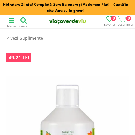
Hidratare Zilnică Completă, Zero Balonare și Abdomen Plat! | Caută în
site Vara cu In green!
0
0
Favorite
Coșul meu
Meniu
Caută
Suplimente
-49.21 LEI