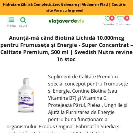
Hidratare Zilnică Completă, Zero Balonare și Abdomen Plat! | Caută în
site Vara cu In green!
0
0
Favorite
Coșul meu
Meniu
Caută
Anunță-mă când Biotină Lichidă 10.000mcg
pentru Frumusețe și Energie - Super Concentrat –
Calitate Premium, 500 ml | Swedish Nutra revine
în stoc
Supliment de Calitate Premium
special conceput pentru Frumusețe
și Energie. Conține Biotina (sau
Vitamina B7) și Vitamina C.
Protejează Părul, Pielea , Unghiile și
Ajută la Furnizarea de Energie
pentru buna funcționare a
organismului. Produs Original, Fabricat în Suedia și