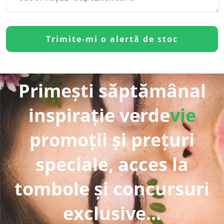
Primești săptămânal
inspirație verde
vie
promoții și prețuri
speciale, acces la
tombole și concursuri
exclusive...