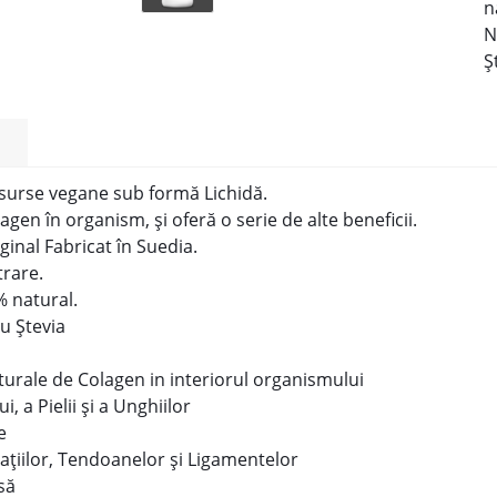
n
N
Ș
 surse vegane sub formă Lichidă.
en în organism, și oferă o serie de alte beneficii.
inal Fabricat în Suedia.
trare.
 natural.
u Ștevia
turale de Colagen in interiorul organismului
 a Pielii și a Unghiilor
e
lațiilor, Tendoanelor și Ligamentelor
să