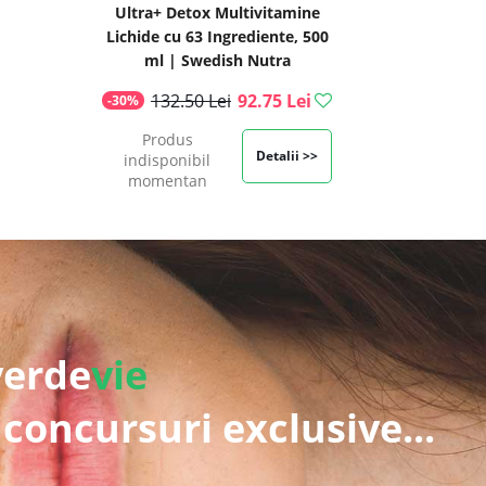
Ultra+ Detox Multivitamine
Lichide cu 63 Ingrediente, 500
ml | Swedish Nutra
132.50 Lei
92.75 Lei
-30%
Produs
Detalii >>
indisponibil
momentan
verde
vie
 concursuri exclusive...