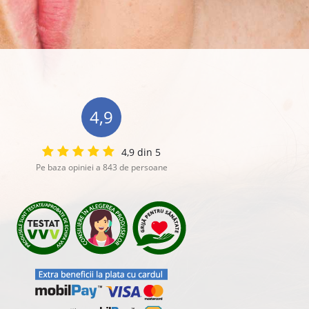
4,9
4,9 din 5
Pe baza opiniei a 843 de persoane