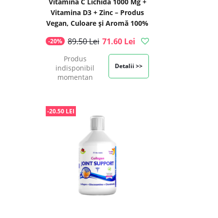
Vitamina C Lichidă 1000 Mg +
Vitamina D3 + Zinc – Produs
Vegan, Culoare și Aromă 100%
Naturală, 500 ml | Swedish
89.50 Lei
71.60 Lei
-20%
Nutra
Produs
Detalii >>
indisponibil
momentan
-20.50 LEI