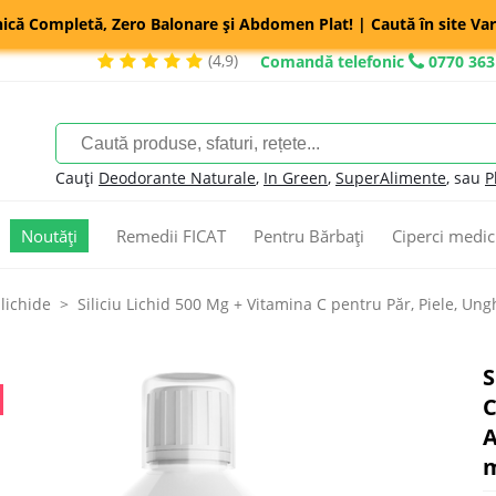
nică Completă, Zero Balonare și Abdomen Plat! | Caută în site Var
(4,9)
Comandă telefonic
0770 363
Cauți
Deodorante Naturale
,
In Green
,
SuperAlimente
, sau
P
Noutăți
Remedii FICAT
Pentru Bărbați
Ciperci medic
lichide
Siliciu Lichid 500 Mg + Vitamina C pentru Păr, Piele, Ungh
S
C
A
m