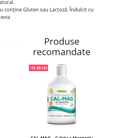
atural.
u conține Gluten sau Lactoză. Îndulcit cu
tevia
Produse
recomandate
-15.30 LEI
CAL-MAG – Calciu + Magneziu