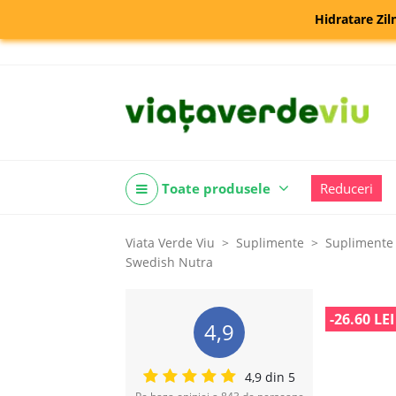
Hidratare Zil
Toate produsele
Reduceri
Viata Verde Viu
Suplimente
Suplimente 
Swedish Nutra
-26.60 LEI
4,9
4,9 din 5