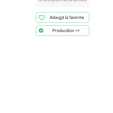
Pe baza opiniei a 843 de persoane
Adaugă la favorite
Producător >>