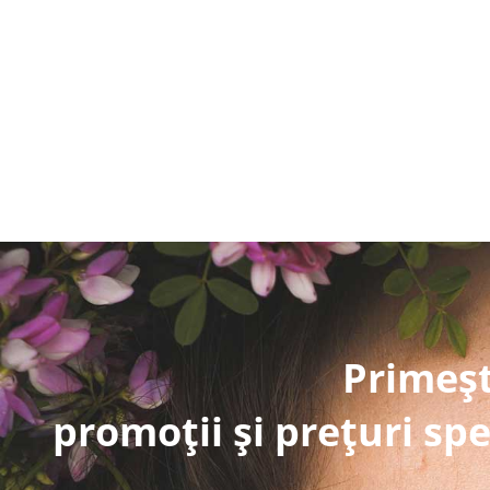
Primeșt
promoții și prețuri spe