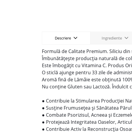
Descriere
Ingrediente
Formulă de Calitate Premium. Siliciu din
Îmbunătățește producția naturală de colag
Este îmbogățit cu Vitamina C. Produs Orig
O sticlă ajunge pentru 33 zile de adminis
Aromă fină de Lămâie este obținută 100%
Nu conține Gluten sau Lactoză. Îndulcit c
● Contribuie la Stimularea Producției Na
● Susține Frumusețea și Sănătatea Părului,
● Combate Psorizisul, Acneea și Eczemel
● Protejează Integritatea Oaselor, Articu
● Contribuie Activ la Reconstrucția Osoa