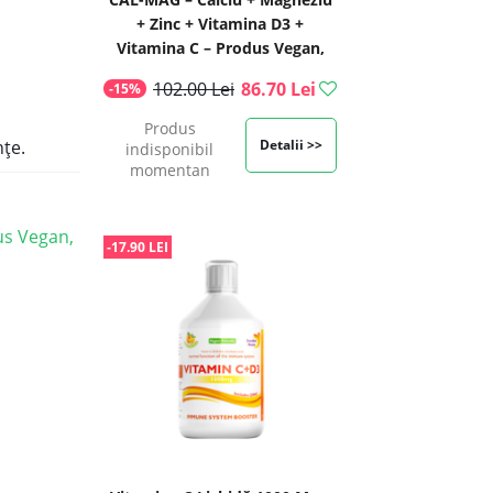
+ Zinc + Vitamina D3 +
Vitamina C – Produs Vegan,
500 ml | Swedish Nutra
102.00 Lei
86.70 Lei
-15%
Produs
nțe.
Detalii >>
indisponibil
momentan
dus Vegan,
-17.90 LEI