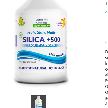
1
F
s
Î
c
a
E
O
O
a
A