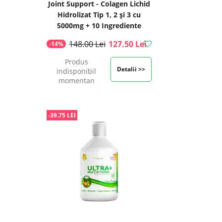
Joint Support - Colagen Lichid
Hidrolizat Tip 1, 2 și 3 cu
5000mg + 10 Ingrediente
Active, 500 ml | Swedish
148.00 Lei
127.50 Lei
-14%
Nutra
Produs
Detalii >>
indisponibil
momentan
-39.75 LEI