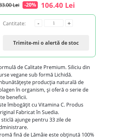
106.40 Lei
-20%
33.00 Lei
-
+
Cantitate:
Trimite-mi o alertă de stoc
ormulă de Calitate Premium. Siliciu din
urse vegane sub formă Lichidă.
mbunătățește producția naturală de
olagen în organism, și oferă o serie de
lte beneficii.
ste îmbogățit cu Vitamina C. Produs
riginal Fabricat în Suedia.
 sticlă ajunge pentru 33 zile de
dministrare.
romă fină de Lămâie este obținută 100%