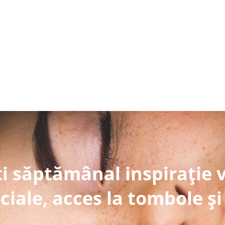
i săptămânal inspirație 
ciale, acces la tombole și