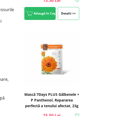
15.50 Lei
rosurile
Adaugă în Coș
Detalii >>
i
oare,
Mască 7Days PLUS Gălbenele +
upă
P Panthenol, Repararea
perfectă a tenului afectat, 23g
| Ariul
15.50 Lei