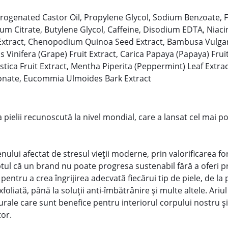
drogenated Castor Oil, Propylene Glycol, Sodium Benzoate, 
dium Citrate, Butylene Glycol, Caffeine, Disodium EDTA, Niac
Extract, Chenopodium Quinoa Seed Extract, Bambusa Vulgar
tis Vinifera (Grape) Fruit Extract, Carica Papaya (Papaya) Fruit
ica Fruit Extract, Mentha Piperita (Peppermint) Leaf Extrac
ronate, Eucommia Ulmoides Bark Extract
a pielii recunoscută la nivel mondial, care a lansat cel mai p
enului afectat de stresul vieții moderne, prin valorificarea fo
ptul că un brand nu poate progresa sustenabil fără a oferi 
pentru a crea îngrijirea adecvată fiecărui tip de piele, de la 
foliată, până la soluții anti-îmbătrânire și multe altele. Ariul
urale care sunt benefice pentru interiorul corpului nostru și 
tor.