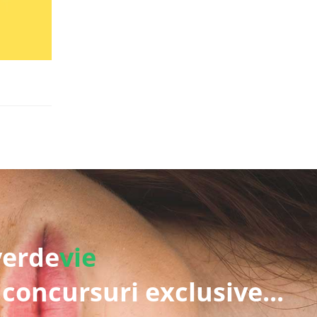
verde
vie
 concursuri exclusive...