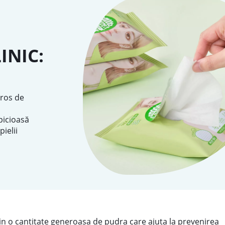
INIC:
iros de
ipicioasă
ielii
in o cantitate generoasa de pudra care ajuta la prevenirea