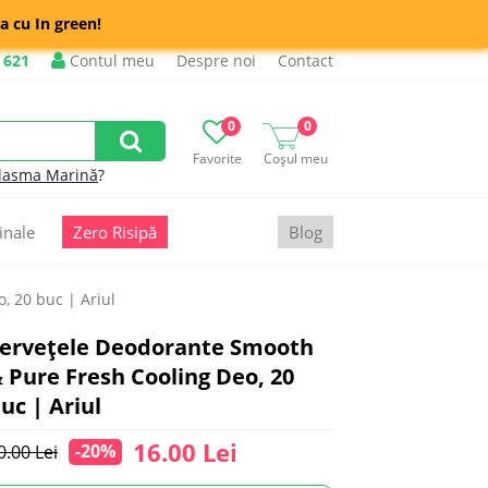
a cu In green!
 621
Contul meu
Despre noi
Contact
0
0
Favorite
Coșul meu
lasma Marină
?
inale
Zero Risipă
Blog
, 20 buc | Ariul
ervețele Deodorante Smooth
 Pure Fresh Cooling Deo, 20
uc | Ariul
16.00 Lei
-20%
0.00 Lei