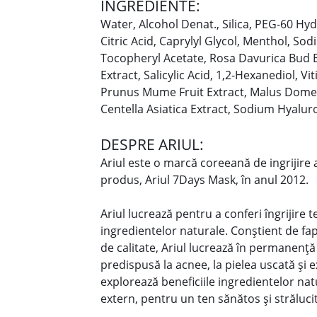
INGREDIENTE:
Water, Alcohol Denat., Silica, PEG-60 Hy
Citric Acid, Caprylyl Glycol, Menthol, So
Tocopheryl Acetate, Rosa Davurica Bud 
Extract, Salicylic Acid, 1,2-Hexanediol, Vi
Prunus Mume Fruit Extract, Malus Domest
Centella Asiatica Extract, Sodium Hyalu
DESPRE ARIUL:
Ariul este o marcă coreeană de ingrijire 
produs, Ariul 7Days Mask, în anul 2012.
Ariul lucrează pentru a conferi îngrijire t
ingredientelor naturale. Conștient de fa
de calitate, Ariul lucrează în permanență 
predispusă la acnee, la pielea uscată și ex
explorează beneficiile ingredientelor nat
extern, pentru un ten sănătos și străluci