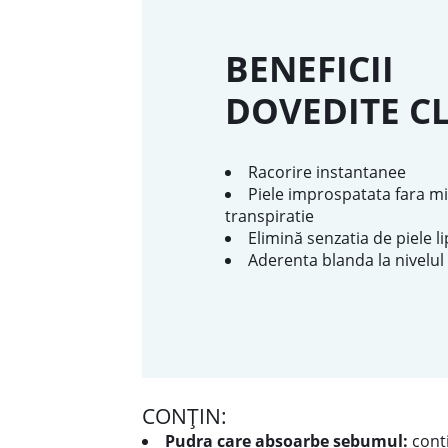
BENEFICII
DOVEDITE CL
Racorire instantanee
Piele improspatata fara m
transpiratie
Elimină senzatia de piele l
Aderenta blanda la nivelul p
CONȚIN:
Pudra care absoarbe sebumul:
cont