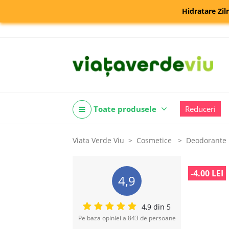
Hidratare Zil
Toate produsele
Reduceri
Viata Verde Viu
Cosmetice
Deodorante 
-4.00 LEI
4,9
4,9 din 5
Pe baza opiniei a 843 de persoane