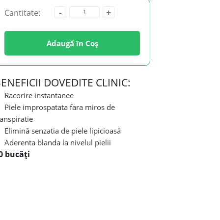
-
+
Cantitate:
Adaugă în Coș
ENEFICII DOVEDITE CLINIC:
Racorire instantanee
Piele improspatata fara miros de
ranspiratie
Elimină senzatia de piele lipicioasă
Aderenta blanda la nivelul pielii
0 bucăți