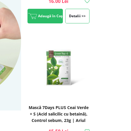
16.00 Lei
Adaugă în Coș
Detalii >>
Mască 7Days PLUS Ceai Verde
+ S (Acid salicilic cu betaină),
Control sebum, 23g | Ariul