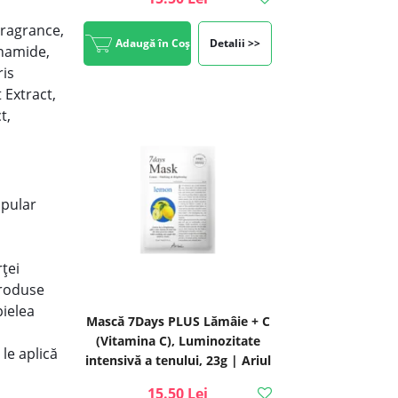
Fragrance,
Adaugă în Coș
Detalii >>
inamide,
is
 Extract,
t,
opular
rței
produse
pielea
Mască 7Days PLUS Lămâie + C
(Vitamina C), Luminozitate
le aplică
intensivă a tenului, 23g | Ariul
15.50 Lei