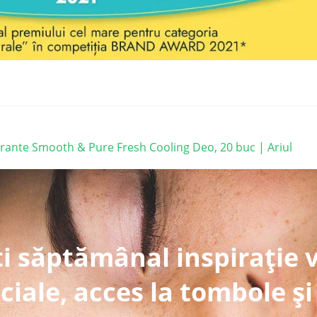
rante Smooth & Pure Fresh Cooling Deo, 20 buc | Ariul
i săptămânal inspirație 
ciale, acces la tombole și