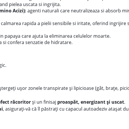
nd pielea uscata si ingrijita.
ino Acizi):
agenti naturali care neutralizeaza si absorb mi
 calmarea rapida a pielii sensibile si iritate, oferind ingrijire s
n papaya care ajuta la eliminarea celulelor moarte.
 si confera senzatie de hidratare.
gic.
 ștergeți ușor zonele transpirate și lipicioase (gât, brațe, pici
efect răcoritor
și un finisaj
proaspăt, energizant și uscat
.
ui
, asigurați-vă că îl păstrați cu capacul autoadeziv atașat d