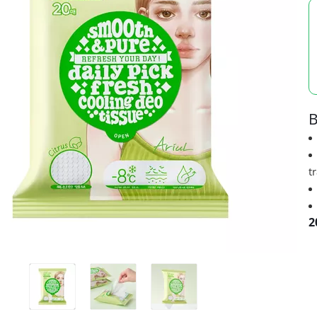
B
t
2