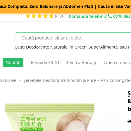
nică Completă, Zero Balonare și Abdomen Plat! | Caută în site Var
(4,9)
Comandă telefonic
0770 363
Cauți
Deodorante Naturale
,
In Green
,
SuperAlimente
, sau
P
Noutăți
Remedii FICAT
Pentru Bărbați
Ciperci medic
naturale
Șervețele Deodorante Smooth & Pure Fresh Cooling Deo
Ș
&
b
2