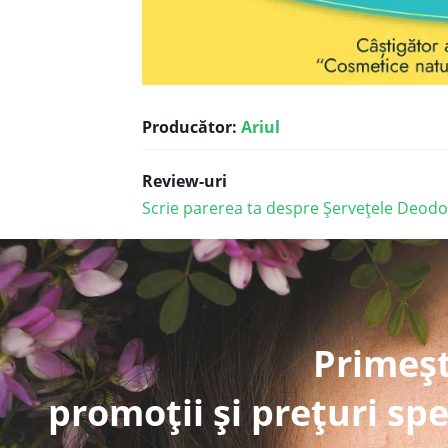
Producător:
Ariul
Review-uri
Scrie parerea ta despre Șervețele Deodo
Primeșt
promoții și prețuri spe