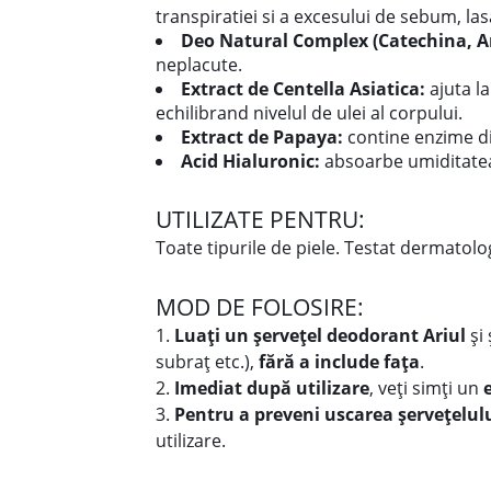
transpiratiei si a excesului de sebum, lasa
Deo Natural Complex (Catechina, Am
neplacute.
Extract de Centella Asiatica:
ajuta la
echilibrand nivelul de ulei al corpului.
Extract de Papaya:
contine enzime di
Acid Hialuronic:
absoarbe umiditatea
UTILIZATE PENTRU:
Toate tipurile de piele. Testat dermatolo
MOD DE FOLOSIRE:
1.
Luați un șervețel deodorant Ariul
și
subraț etc.),
fără a include fața
.
2.
Imediat după utilizare
, veți simți un
3.
Pentru a preveni uscarea șervețelul
utilizare.