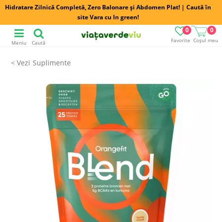
Hidratare Zilnică Completă, Zero Balonare și Abdomen Plat! | Caută în
site Vara cu In green!
0
0
Favorite
Coșul meu
Meniu
Caută
Suplimente