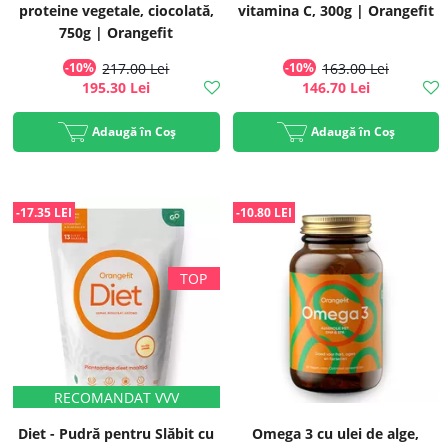
proteine vegetale, ciocolată,
vitamina C, 300g | Orangefit
750g | Orangefit
-10%
217.00 Lei
-10%
163.00 Lei
195.30 Lei
146.70 Lei
Adaugă în Coș
Adaugă în Coș
-17.35 LEI
-10.80 LEI
Diet - Pudră pentru Slăbit cu
Omega 3 cu ulei de alge,