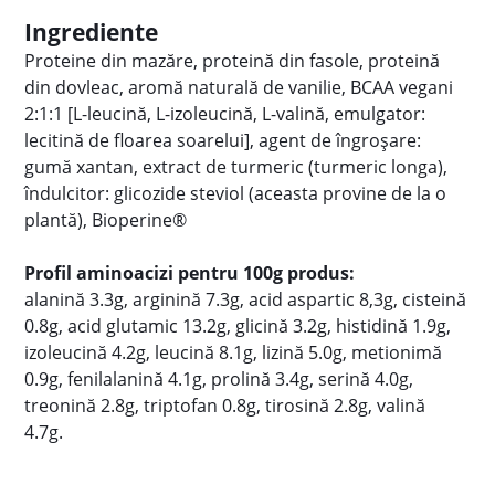
Ingrediente
Proteine ​​din mazăre, proteină din fasole, proteină
din dovleac, aromă naturală de vanilie, BCAA vegani
2:1:1 [L-leucină, L-izoleucină, L-valină, emulgator:
lecitină de floarea soarelui], agent de îngroșare:
gumă xantan, extract de turmeric (turmeric longa),
îndulcitor: glicozide steviol (aceasta provine de la o
plantă), Bioperine®
Profil aminoacizi pentru 100g produs:
alanină 3.3g, arginină 7.3g, acid aspartic 8,3g, cisteină
0.8g, acid glutamic 13.2g, glicină 3.2g, histidină 1.9g,
izoleucină 4.2g, leucină 8.1g, lizină 5.0g, metionimă
0.9g, fenilalanină 4.1g, prolină 3.4g, serină 4.0g,
treonină 2.8g, triptofan 0.8g, tirosină 2.8g, valină
4.7g.