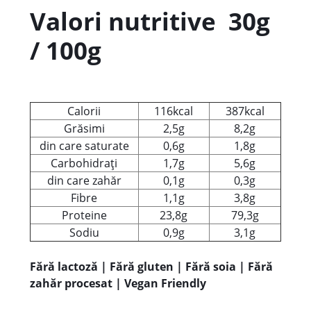
Valori nutritive 30g
/ 100g
Calorii
116kcal
387kcal
Grăsimi
2,5g
8,2g
din care saturate
0,6g
1,8g
Carbohidrați
1,7g
5,6g
din care zahăr
0,1g
0,3g
Fibre
1,1g
3,8g
Proteine
23,8g
79,3g
Sodiu
0,9g
3,1g
Fără lactoză | Fără gluten | Fără soia | Fără
zahăr procesat | Vegan Friendly