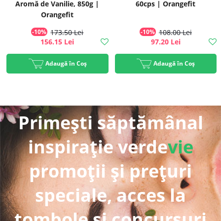
Aromă de Vanilie, 850g |
60cps | Orangefit
Orangefit
-10%
173.50 Lei
-10%
108.00 Lei
156.15 Lei
97.20 Lei
Adaugă în Coș
Adaugă în Coș
Primești săptămânal
inspirație verde
vie
promoții și prețuri
speciale, acces la
tombole și concursuri