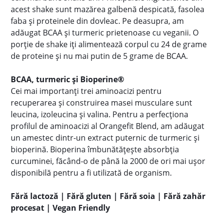
acest shake sunt mazărea galbenă despicată, fasolea
faba și proteinele din dovleac. Pe deasupra, am
adăugat BCAA și turmeric prietenoase cu veganii. O
porție de shake iți alimentează corpul cu 24 de grame
de proteine ​​și nu mai putin de 5 grame de BCAA.
BCAA, turmeric și Bioperine®
Cei mai importanți trei aminoacizi pentru
recuperarea și construirea masei musculare sunt
leucina, izoleucina și valina. Pentru a perfecționa
profilul de aminoacizi al Orangefit Blend, am adăugat
un amestec dintr-un extract puternic de turmeric și
bioperină. Bioperina îmbunătățește absorbția
curcuminei, făcând-o de până la 2000 de ori mai ușor
disponibilă pentru a fi utilizată de organism.
Fără lactoză | Fără gluten | Fără soia | Fără zahăr
procesat | Vegan Friendly