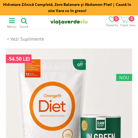
Hidratare Zilnică Completă, Zero Balonare și Abdomen Plat! | Caută în
site Vara cu In green!
0
0
Favorite
Coșul meu
Meniu
Caută
Suplimente
-54.50 LEI