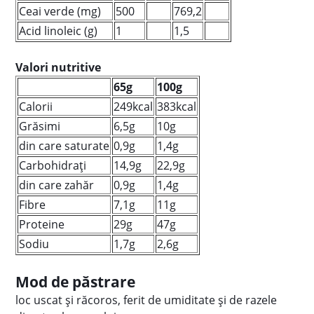
Ceai verde (mg)
500
769,2
Acid linoleic (g)
1
1,5
Valori nutritive
65g
100g
Calorii
249kcal
383kcal
Grăsimi
6,5g
10g
din care saturate
0,9g
1,4g
Carbohidrați
14,9g
22,9g
din care zahăr
0,9g
1,4g
Fibre
7,1g
11g
Proteine
29g
47g
Sodiu
1,7g
2,6g
Mod de păstrare
loc uscat și răcoros, ferit de umiditate și de razele