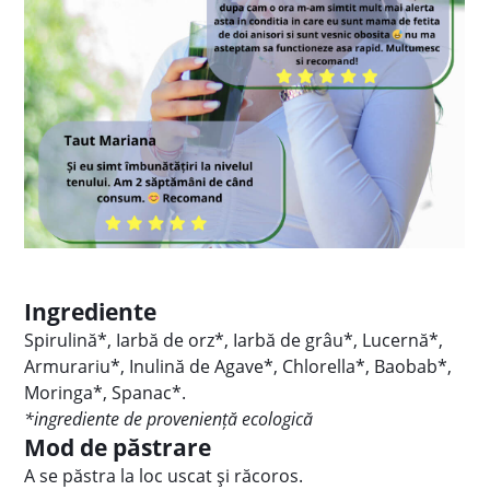
Ingrediente
Spirulină*, Iarbă de orz*, Iarbă de grâu*, Lucernă*,
Armurariu*, Inulină de Agave*, Chlorella*, Baobab*,
Moringa*, Spanac*.
*ingrediente de proveniență ecologică
Mod de păstrare
A se păstra la loc uscat și răcoros.