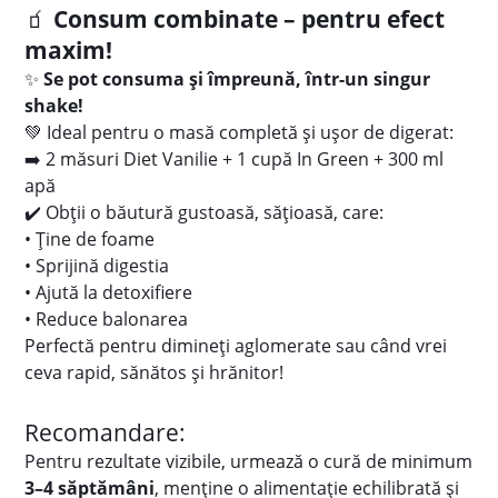
🧃
Consum combinate – pentru efect
maxim!
✨
Se pot consuma și împreună, într-un singur
shake!
💚 Ideal pentru o masă completă și ușor de digerat:
➡️ 2 măsuri Diet Vanilie + 1 cupă In Green + 300 ml
apă
✔️ Obții o băutură gustoasă, sățioasă, care:
• Ține de foame
• Sprijină digestia
• Ajută la detoxifiere
• Reduce balonarea
Perfectă pentru dimineți aglomerate sau când vrei
ceva rapid, sănătos și hrănitor!
Recomandare:
Pentru rezultate vizibile, urmează o cură de minimum
3–4 săptămâni
, menține o alimentație echilibrată și