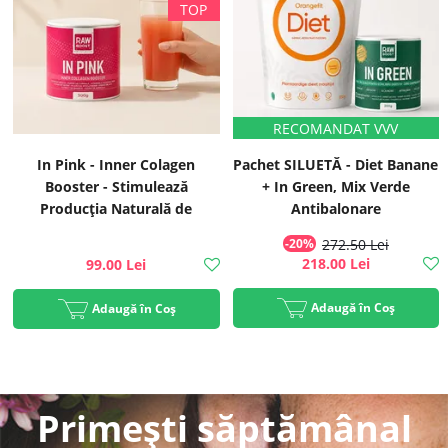
In Pink - Inner Colagen
Pachet SILUETĂ - Diet Banane
Booster - Stimulează
+ In Green, Mix Verde
Producția Naturală de
Antibalonare
Colagen, 300g | Rawboost
-20%
272.50 Lei
218.00 Lei
99.00 Lei
Adaugă în Coș
Adaugă în Coș
Primești săptămânal