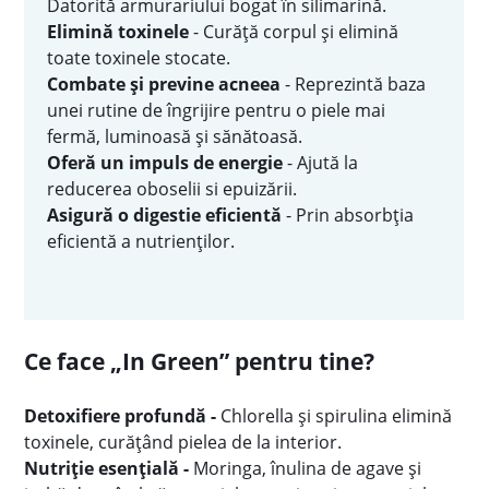
Datorită armurariului bogat în silimarină.
Elimină toxinele
- Curăță corpul și elimină
toate toxinele stocate.
Combate și previne acneea
-
Reprezintă baza
unei rutine de îngrijire pentru o piele mai
fermă, luminoasă și sănătoasă.
Oferă un impuls de energie
- Ajută la
reducerea oboselii si epuizării.
Asigură o digestie eficientă
- Prin absorbția
eficientă a nutrienților.
Ce face „In Green” pentru tine?
Detoxifiere profundă -
Chlorella și spirulina elimină
toxinele, curățând pielea de la interior.
Nutriție esențială -
Moringa, înulina de agave și