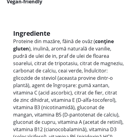
Vegan-friendly
Ingrediente
Proteine din mazăre, făină de ovăz (
conține
gluten
), inulină, aromă naturală de vanilie,
pudră de ulei de in, praf de ulei de floarea
soarelui, citrat de tripotasiu, citrat de magneziu,
carbonat de calciu, ceai verde, îndulcitor:
glicozide de steviol (aceasta provine dintr-o
plantă), agent de îngroșare: gumă xantan,
vitamina C (acid ascorbic), citrat de fier, citrat
de zinc dihidrat, vitamina E (D-alfa-tocoferol),
vitamina B3 (nicotinamidă), gluconat de
mangan, vitamina B5 (D-pantotenat de calciu),
gluconat de cupru, vitamina A (acetat de retinil),
vitamina B12 (cianocobalamină), vitamina D3
(colecalciferol), vitamina B6 (piridoxină HCI),