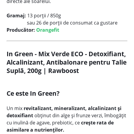
directe ale soarelui.
Gramaj:
13 porții / 850g
sau 26 de porții de consumat ca gustare
Producător:
Orangefit
In Green - Mix Verde ECO - Detoxifiant,
Alcalinizant, Antibalonare pentru Talie
Suplă, 200g | Rawboost
Ce este In Green?
Un mix
revitalizant, mineralizant, alcalinizant și
detoxifiant
obținut din alge și frunze verzi, îmbogățit
cu inulină de agave, prebiotic, ce
crește rata de
asimilare a nutrienților.