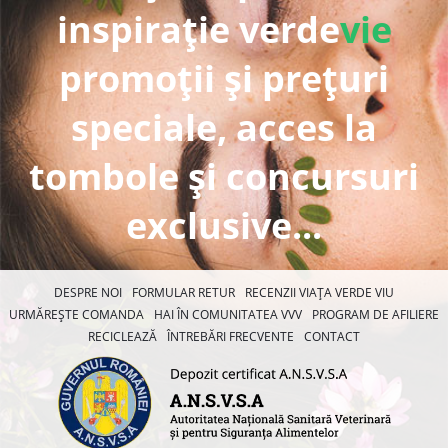
inspirație verde
vie
promoții și prețuri
speciale, acces la
tombole și concursuri
exclusive...
DESPRE NOI
FORMULAR RETUR
RECENZII VIAȚA VERDE VIU
URMĂREȘTE COMANDA
HAI ÎN COMUNITATEA VVV
PROGRAM DE AFILIERE
RECICLEAZĂ
ÎNTREBĂRI FRECVENTE
CONTACT