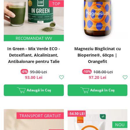
In Green - Mix Verde ECO -
Magneziu Bisglicinat cu
Detoxifiant, Alcalinizant,
Bioperine®, 60cps |
Antibalonare pentru Talie
Orangefit
Suplă, 200g, #1 Best Seller |
-6%
99.00 Lei
-10%
108.00 Lei
Rawboost
93.00 Lei
97.20 Lei
Adaugă în Coș
Adaugă în Coș
-54.50 LEI