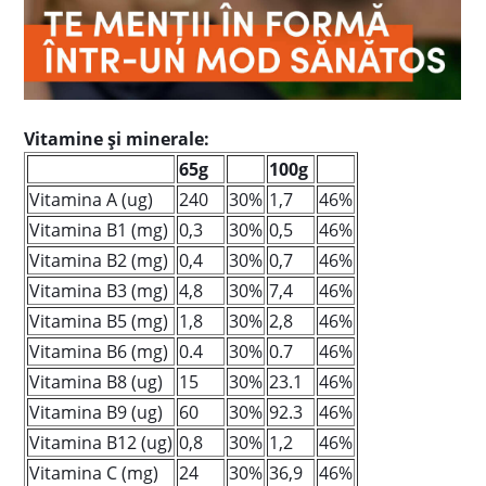
Vitamine și minerale:
65g
100g
Vitamina A (ug)
240
30%
1,7
46%
Vitamina B1 (mg)
0,3
30%
0,5
46%
Vitamina B2 (mg)
0,4
30%
0,7
46%
Vitamina B3 (mg)
4,8
30%
7,4
46%
Vitamina B5 (mg)
1,8
30%
2,8
46%
Vitamina B6 (mg)
0.4
30%
0.7
46%
Vitamina B8 (ug)
15
30%
23.1
46%
Vitamina B9 (ug)
60
30%
92.3
46%
Vitamina B12 (ug)
0,8
30%
1,2
46%
Vitamina C (mg)
24
30%
36,9
46%