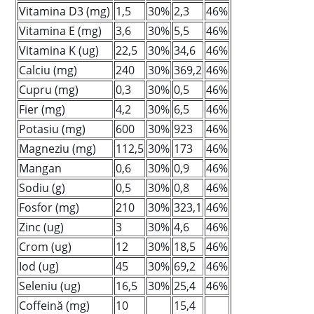
Vitamina D3 (mg)
1,5
30%
2,3
46%
Vitamina E (mg)
3,6
30%
5,5
46%
Vitamina K (ug)
22,5
30%
34,6
46%
Calciu (mg)
240
30%
369,2
46%
Cupru (mg)
0,3
30%
0,5
46%
Fier (mg)
4,2
30%
6,5
46%
Potasiu (mg)
600
30%
923
46%
Magneziu (mg)
112,5
30%
173
46%
Mangan
0,6
30%
0,9
46%
Sodiu (g)
0,5
30%
0,8
46%
Fosfor (mg)
210
30%
323,1
46%
Zinc (ug)
3
30%
4,6
46%
Crom (ug)
12
30%
18,5
46%
Iod (ug)
45
30%
69,2
46%
Seleniu (ug)
16,5
30%
25,4
46%
Coffeină (mg)
10
15,4