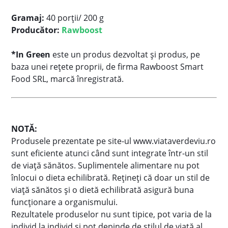
Gramaj:
40 porții/ 200 g
Producător:
Rawboost
*In Green
este un produs dezvoltat și produs, pe
baza unei rețete proprii, de firma Rawboost Smart
Food SRL, marcă înregistrată.
NOTĂ:
Produsele prezentate pe site-ul www.viataverdeviu.ro
sunt eficiente atunci când sunt integrate într-un stil
de viaţă sănătos. Suplimentele alimentare nu pot
înlocui o dieta echilibrată. Reţineţi că doar un stil de
viaţă sănătos şi o dietă echilibrată asigură buna
funcţionare a organismului.
Rezultatele produselor nu sunt tipice, pot varia de la
individ la individ şi pot depinde de stilul de viaţă al