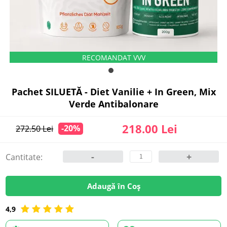
Pachet SILUETĂ - Diet Vanilie + In Green, Mix
Verde Antibalonare
218.00 Lei
-20%
272.50 Lei
-
+
Cantitate:
Adaugă în Coș
4,9