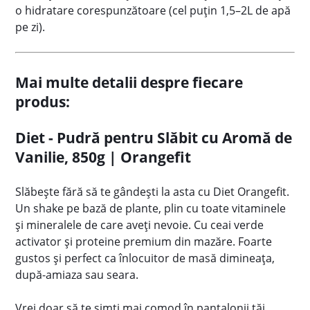
o hidratare corespunzătoare (cel puțin 1,5–2L de apă
pe zi).
Mai multe detalii despre fiecare
produs:
Diet - Pudră pentru Slăbit cu Aromă de
Vanilie, 850g | Orangefit
Slăbește fără să te gândești la asta cu Diet Orangefit.
Un shake pe bază de plante, plin cu toate vitaminele
și mineralele de care aveți nevoie. Cu ceai verde
activator și proteine premium din mazăre. Foarte
gustos și perfect ca înlocuitor de masă dimineața,
după-amiaza sau seara.
Vrei doar să te simți mai comod în pantalonii tăi