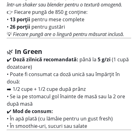
într-un shaker sau blender pentru o textură omogenă.
👉 Fiecare pungă de 850 g conține:
•
13 porții
pentru mese complete
•
26 porții
pentru gustări
💡
Fiecare pungă are o lingură pentru măsurat inclusă.
🌿
In Green
✔️
Doză zilnică recomandată:
până la
5 g/zi
(1 cupă
dozatoare)
• Poate fi consumat ca doză unică sau împărțit în
două:
➡️ 1/2 cupe + 1/2 cupe după prânz
• Se ia pe stomacul gol înainte de masă sau la 2 ore
după masă
✔️
Mod de consum:
• În apă plată (cu lămâie pentru un gust fresh)
• În smoothie-uri, sucuri sau salate