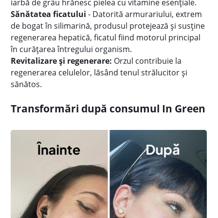
iarbă de grâu hrănesc pielea cu vitamine esențiale.
Sănătatea ficatului
- Datorită armurariului, extrem
de bogat în silimarină, produsul protejează și susține
regenerarea hepatică, ficatul fiind motorul principal
în curățarea întregului organism.
Revitalizare și regenerare:
Orzul contribuie la
regenerarea celulelor, lăsând tenul strălucitor și
sănătos.
Transformări după consumul In Green