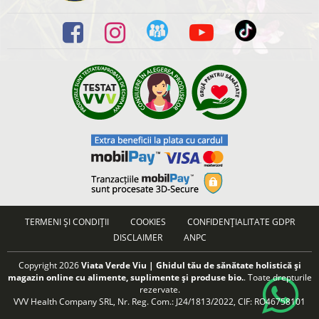
TERMENI ȘI CONDIȚII
COOKIES
CONFIDENȚIALITATE GDPR
DISCLAIMER
ANPC
Copyright 2026
Viata Verde Viu | Ghidul tău de sănătate holistică și
magazin online cu alimente, suplimente și produse bio.
. Toate drepturile
rezervate.
VVV Health Company SRL, Nr. Reg. Com.: J24/1813/2022, CIF: RO46758101