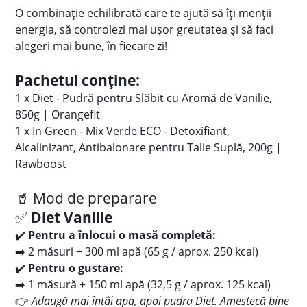
O combinație echilibrată care te ajută să îți menții
energia, să controlezi mai ușor greutatea și să faci
alegeri mai bune, în fiecare zi!
Pachetul conține:
1 x Diet - Pudră pentru Slăbit cu Aromă de Vanilie,
850g | Orangefit
1 x In Green - Mix Verde ECO - Detoxifiant,
Alcalinizant, Antibalonare pentru Talie Suplă, 200g |
Rawboost
🥤 Mod de preparare
✅
Diet Vanilie
✔️
Pentru a înlocui o masă completă:
➡️ 2 măsuri + 300 ml apă (65 g / aprox. 250 kcal)
✔️
Pentru o gustare:
➡️ 1 măsură + 150 ml apă (32,5 g / aprox. 125 kcal)
👉
Adaugă mai întâi apa, apoi pudra Diet. Amestecă bine