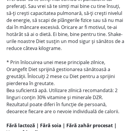
preferați. Sau vrei să te simți mai bine cu tine însuți,
să-ți crești capacitatea pulmonară, să-ți crești nivelul
de energie, să scapi de plângerile fizice sau să nu mai
dai în mâncare excesivă. Oricare ar fi motivul, te-ai
hotărât să ai o dietă. Ei bine, bine pentru tine. Shake-
urile noastre Diet susțin un mod sigur și sănătos de a
reduce câteva kilograme.
* Prin înlocuirea unei mese principale zilnice,
Orangefit Diet sprijină gestionarea sănătoasă a
greutății. Înlocuiți 2 mese cu Diet pentru a sprijini
pierderea în greutate.
Bea suficientă apă. Utilizare zilnică recomandată: 2
linguri conțin 30% vitamine și minerale DZR.
Rezultatul poate diferi în funcție de persoană,
deoarece fiecare are o nevoie individuală de calorii.
Fără lactoză | Fără soia | Fără zahăr procesat |