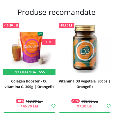
Produse recomandate
-16.30 LEI
-10.80 LEI
Colagen Booster - Cu
Vitamina D3 vegetală, 90cps |
vitamina C, 300g | Orangefit
Orangefit
-10%
163.00 Lei
-10%
108.00 Lei
146.70 Lei
97.20 Lei