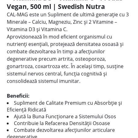
Vegan, 500 ml | Swedish Nutra
CAL-MAG este un Supliment de ultimă generație cu 3
Minerale – Calciu, Magneziu, Zinc și 2 Vitamine –
Vitamina D3 și Vitamina C.
Aprovizionează în mod eficient organismul cu
nutrienți esențiali, protejează densitatea osoasă și
combate dezvoltarea în timp a afecțiunilor
degenerative precum artrita, osteoporoza,
gonartroza, coxartroza etc. În același timp, susține
sistemul nervos central, funcția cognitivă și
consolidează sistemul imunitar.
Beneficii:
Supliment de Calitate Premium cu Absorbție și
Eficiență Ridicată
Ajută la Buna Funcționare a Sistemului Osos
Contribuie la Refacerea Densității Osoase
Combate dezvoltarea afecțiunilor articulare
degenerative