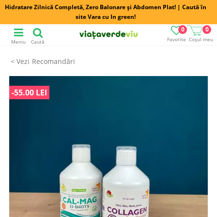
Hidratare Zilnică Completă, Zero Balonare și Abdomen Plat! | Caută în
site Vara cu In green!
0
0
Favorite
Coșul meu
Meniu
Caută
Recomandări
-55.00 LEI