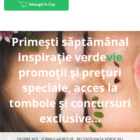
Adaugă în Coș
Primești săptămânal
inspirație verde
vie
promoții și prețuri
speciale, acces la
tombole și concursuri
exclusive...
DESPRE NOI
FORMULAR RETUR
RECENZII VIAȚA VERDE VIU