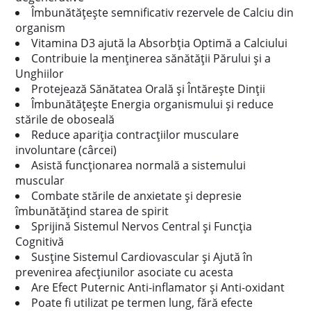
Îmbunătățește semnificativ rezervele de Calciu din
organism
Vitamina D3 ajută la Absorbţia Optimă a Calciului
Contribuie la menţinerea sănătăţii Părului și a
Unghiilor
Protejează Sănătatea Orală și Întărește Dinții
Îmbunătățește Energia organismului și reduce
stările de oboseală
Reduce apariția contracțiilor musculare
involuntare (cârcei)
Asistă funcţionarea normală a sistemului
muscular
Combate stările de anxietate și depresie
îmbunătățind starea de spirit
Sprijină Sistemul Nervos Central și Funcția
Cognitivă
Susține Sistemul Cardiovascular și Ajută în
prevenirea afecțiunilor asociate cu acesta
Are Efect Puternic Anti-inflamator și Anti-oxidant
Poate fi utilizat pe termen lung, fără efecte