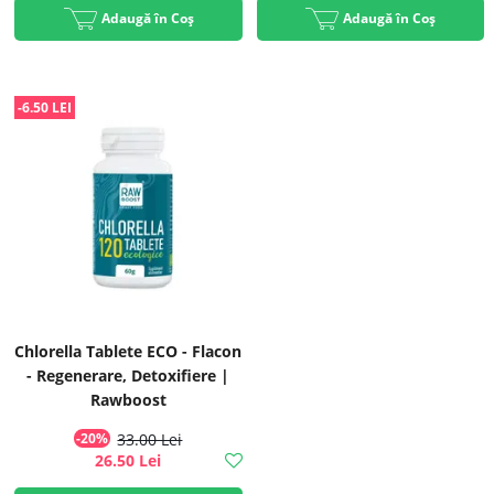
Adaugă în Coș
Adaugă în Coș
-6.50 LEI
Chlorella Tablete ECO - Flacon
- Regenerare, Detoxifiere |
Rawboost
-20%
33.00 Lei
26.50 Lei