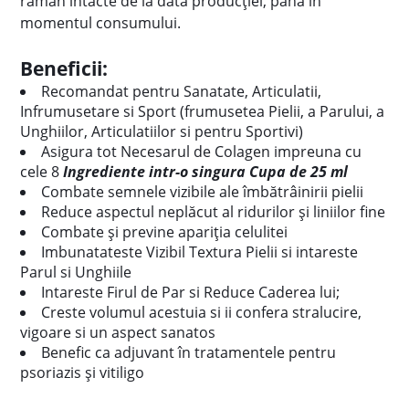
rămân intacte de la data producției, până în
momentul consumului.
Beneficii:
Recomandat pentru Sanatate, Articulatii,
Infrumusetare si Sport (frumusetea Pielii, a Parului, a
Unghiilor, Articulatiilor si pentru Sportivi)
Asigura tot Necesarul de Colagen impreuna cu
cele 8
Ingrediente intr-o singura Cupa de 25 ml
Combate semnele vizibile ale îmbătrâinirii pielii
Reduce aspectul neplăcut al ridurilor și liniilor fine
Combate și previne apariția celulitei
Imbunatateste Vizibil Textura Pielii si intareste
Parul si Unghiile
Intareste Firul de Par si Reduce Caderea lui;
Creste volumul acestuia si ii confera stralucire,
vigoare si un aspect sanatos
Benefic ca adjuvant în tratamentele pentru
psoriazis și vitiligo