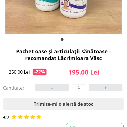
Pachet oase și articulații sănătoase -
recomandat Lăcrimioara Văsc
195.00 Lei
-22%
250.00 Lei
-
+
Cantitate:
Trimite-mi o alertă de stoc
4,9