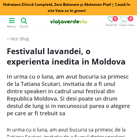
Hidratare Zilnică Completă, Zero Balonare și Abdomen Plat! | Caută în
site Vara cu In green!
0
0
Favorite
Coșul meu
Meniu
Caută
Blog
Festivalul lavandei, o
experienta inedita in Moldova
In urma cu o luna, am avut bucuria sa primesc
de la Tatiana Scutari, invitatia de a fi unul
dintre speakeri in cadrul unui festival din
Republica Moldova. Si desi poate un drum
destul de lung si in necunoscut parea o alegere
pe care ar fi trebuit sa
In urma cu o luna, am avut bucuria sa primesc de la