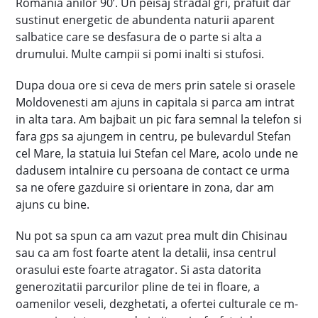
Romania anilor 90’. Un peisaj stradal gri, prafuit dar
sustinut energetic de abundenta naturii aparent
salbatice care se desfasura de o parte si alta a
drumului. Multe campii si pomi inalti si stufosi.
Dupa doua ore si ceva de mers prin satele si orasele
Moldovenesti am ajuns in capitala si parca am intrat
in alta tara. Am bajbait un pic fara semnal la telefon si
fara gps sa ajungem in centru, pe bulevardul Stefan
cel Mare, la statuia lui Stefan cel Mare, acolo unde ne
dadusem intalnire cu persoana de contact ce urma
sa ne ofere gazduire si orientare in zona, dar am
ajuns cu bine.
Nu pot sa spun ca am vazut prea mult din Chisinau
sau ca am fost foarte atent la detalii, insa centrul
orasului este foarte atragator. Si asta datorita
generozitatii parcurilor pline de tei in floare, a
oamenilor veseli, dezghetati, a ofertei culturale ce m-