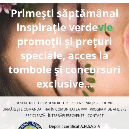
Primești săptămânal
inspirație verde
vie
promoții și prețuri
speciale, acces la
tombole și concursuri
exclusive...
DESPRE NOI
FORMULAR RETUR
RECENZII VIAȚA VERDE VIU
URMĂREȘTE COMANDA
HAI ÎN COMUNITATEA VVV
PROGRAM DE AFILIERE
RECICLEAZĂ
ÎNTREBĂRI FRECVENTE
CONTACT