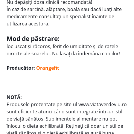
Nu depășiți doza zilnică recomandată!
În caz de sarcină, alăptare, boală sau dacă luați alte
medicamente consultați un specialist înainte de
utilizarea acestora.
Mod de păstrare:
loc uscat și răcoros, ferit de umiditate și de razele
directe ale soarelui. Nu lăsați la îndemâna copiilor!
Producător:
Orangefit
NOTĂ:
Produsele prezentate pe site-ul www.viataverdeviu.ro
sunt eficiente atunci când sunt integrate într-un stil
de viaţă sănătos. Suplimentele alimentare nu pot
înlocui o dieta echilibrată. Reţineţi că doar un stil de
viaţă sănătos şi o dietă echilibrată asigură buna