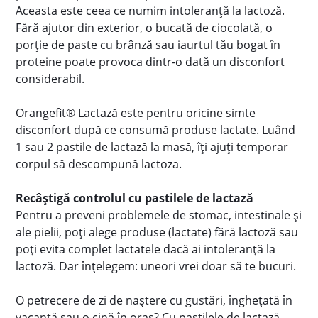
Aceasta este ceea ce numim intoleranță la lactoză.
Fără ajutor din exterior, o bucată de ciocolată, o
porție de paste cu brânză sau iaurtul tău bogat în
proteine poate provoca dintr-o dată un disconfort
considerabil.
Orangefit® Lactază este pentru oricine simte
disconfort după ce consumă produse lactate. Luând
1 sau 2 pastile de lactază la masă, îți ajuți temporar
corpul să descompună lactoza.
Recâștigă controlul cu pastilele de lactază
Pentru a preveni problemele de stomac, intestinale și
ale pielii, poți alege produse (lactate) fără lactoză sau
poți evita complet lactatele dacă ai intoleranță la
lactoză. Dar înțelegem: uneori vrei doar să te bucuri.
O petrecere de zi de naștere cu gustări, înghețată în
vacanță sau o cină în oraș? Cu pastilele de lactază,