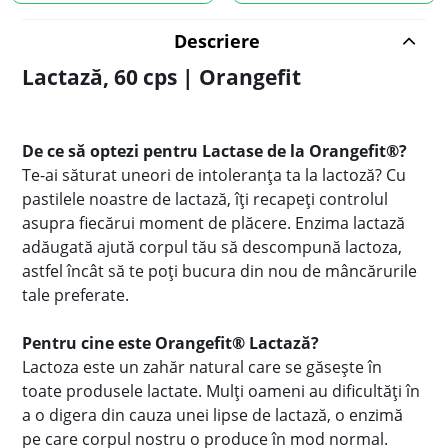
Descriere
Lactază, 60 cps | Orangefit
De ce să optezi pentru Lactase de la Orangefit®?
Te-ai săturat uneori de intoleranța ta la lactoză? Cu
pastilele noastre de lactază, îți recapeți controlul
asupra fiecărui moment de plăcere. Enzima lactază
adăugată ajută corpul tău să descompună lactoza,
astfel încât să te poți bucura din nou de mâncărurile
tale preferate.
Pentru cine este Orangefit® Lactază?
Lactoza este un zahăr natural care se găsește în
toate produsele lactate. Mulți oameni au dificultăți în
a o digera din cauza unei lipse de lactază, o enzimă
pe care corpul nostru o produce în mod normal.