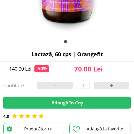
Lactază, 60 cps | Orangefit
70.00 Lei
-50%
140.00 Lei
-
+
Cantitate:
Adaugă în Coș
4,9
Producător >>
Adaugă la favorite