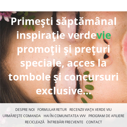
Primești săptămânal
inspirație verde
vie
promoții și prețuri
speciale, acces la
tombole și concursuri
exclusive...
DESPRE NOI
FORMULAR RETUR
RECENZII VIAȚA VERDE VIU
URMĂREȘTE COMANDA
HAI ÎN COMUNITATEA VVV
PROGRAM DE AFILIERE
RECICLEAZĂ
ÎNTREBĂRI FRECVENTE
CONTACT