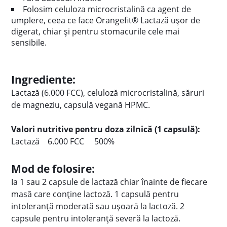
Folosim celuloza microcristalină ca agent de
umplere, ceea ce face Orangefit® Lactază ușor de
digerat, chiar și pentru stomacurile cele mai
sensibile.
Ingrediente:
Lactază (6.000 FCC), celuloză microcristalină, săruri
de magneziu, capsulă vegană HPMC.
Valori nutritive pentru
doza zilnică (1 capsulă):
Lactază 6.000 FCC 500%
Mod de folosire:
Ia 1 sau 2 capsule de lactază chiar înainte de fiecare
masă care conține lactoză. 1 capsulă pentru
intoleranță moderată sau ușoară la lactoză. 2
capsule pentru intoleranță severă la lactoză.