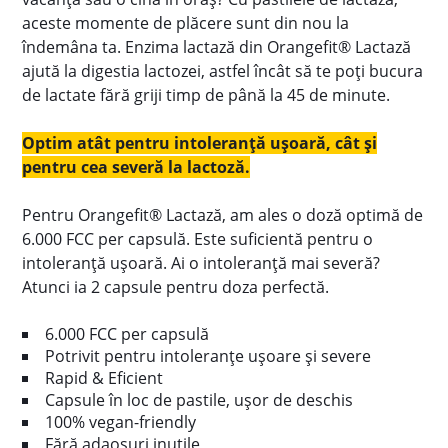
aceste momente de plăcere sunt din nou la
îndemâna ta. Enzima lactază din Orangefit® Lactază
ajută la digestia lactozei, astfel încât să te poți bucura
de lactate fără griji timp de până la 45 de minute.
Optim atât pentru intoleranță ușoară, cât și
pentru cea severă la lactoză.
Pentru Orangefit® Lactază, am ales o doză optimă de
6.000 FCC per capsulă. Este suficientă pentru o
intoleranță ușoară. Ai o intoleranță mai severă?
Atunci ia 2 capsule pentru doza perfectă.
6.000 FCC per capsulă
Potrivit pentru intoleranțe ușoare și severe
Rapid & Eficient
Capsule în loc de pastile, ușor de deschis
100% vegan-friendly
Fără adaosuri inutile