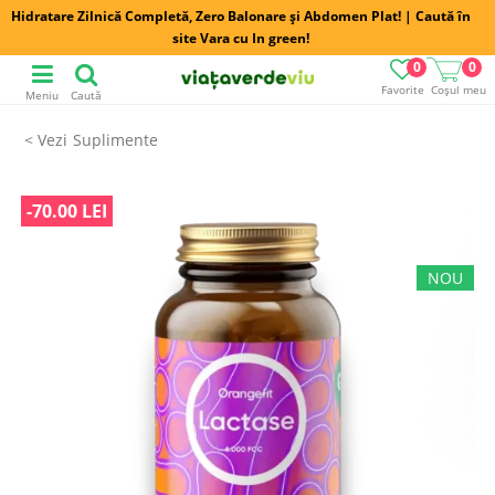
Hidratare Zilnică Completă, Zero Balonare și Abdomen Plat! | Caută în
site Vara cu In green!
0
0
Favorite
Coșul meu
Meniu
Caută
Suplimente
-70.00 LEI