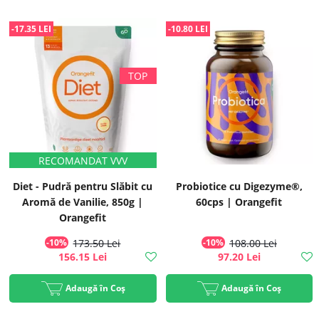
-17.35 LEI
-10.80 LEI
Diet - Pudră pentru Slăbit cu
Probiotice cu Digezyme®,
Aromă de Vanilie, 850g |
60cps | Orangefit
Orangefit
-10%
173.50 Lei
-10%
108.00 Lei
156.15 Lei
97.20 Lei
Adaugă în Coș
Adaugă în Coș