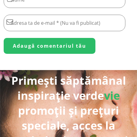
Primești săptămânal
inspirație verde
vie
promoții și prețuri
speciale, acces la