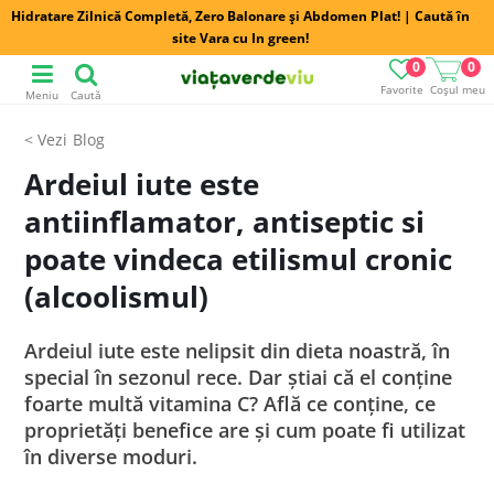
Hidratare Zilnică Completă, Zero Balonare și Abdomen Plat! | Caută în
site Vara cu In green!
0
0
Favorite
Coșul meu
Meniu
Caută
Blog
Ardeiul iute este
antiinflamator, antiseptic si
poate vindeca etilismul cronic
(alcoolismul)
Ardeiul iute este nelipsit din dieta noastră, în
special în sezonul rece. Dar ştiai că el conţine
foarte multă vitamina C? Află ce conţine, ce
proprietăţi benefice are şi cum poate fi utilizat
în diverse moduri.