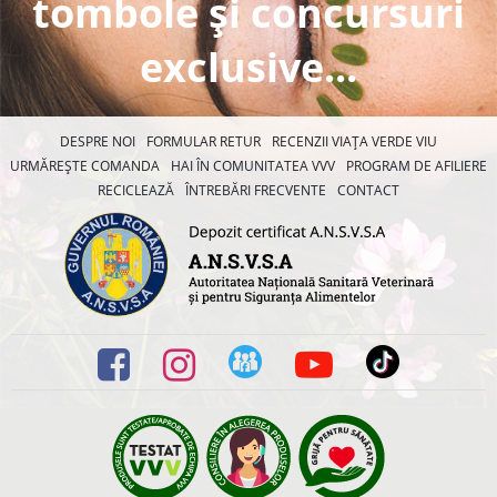
tombole și concursuri
exclusive...
DESPRE NOI
FORMULAR RETUR
RECENZII VIAȚA VERDE VIU
URMĂREȘTE COMANDA
HAI ÎN COMUNITATEA VVV
PROGRAM DE AFILIERE
RECICLEAZĂ
ÎNTREBĂRI FRECVENTE
CONTACT