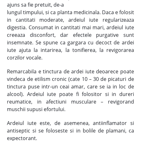
ajuns sa fie pretuit, de-a
lungul timpului, si ca planta medicinala. Daca e folosit
in cantitati moderate, ardeiul iute regularizeaza
digestia. Consumat in cantitati mai mari, ardeiul iute
creeaza disconfort, dar efectele purgative sunt
insemnate. Se spune ca gargara cu decoct de ardei
iute ajuta la intarirea, la tonifierea, la revigorarea
corzilor vocale.
Remarcabila e tinctura de ardei iute deoarece poate
vindeca de etilism cronic (cate 10 – 30 de picaturi de
tinctura puse intr-un ceai amar, care se ia in loc de
alcool). Ardeiul iute poate fi folositor si in dureri
reumatice, in afectiuni musculare – revigorand
muschii supusi efortului.
Ardeiul iute este, de asemenea, antiinflamator si
antiseptic si se foloseste si in bolile de plamani, ca
expectorant.