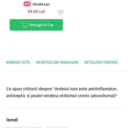
-6%
99.00 Lei
Talie Suplă, 200g, #1
93.00 Lei
Best Seller | Rawboost
Adaugă în Coș
#ARDEI IUTE
#CAPSICUM ANNUUM
#ETILISM CRONIC
Ce spun cititorii despre "Ardeiul iute este antiinflamator,
antiseptic si poate vindeca etilismul cronic (alcoolismul)"
ionel