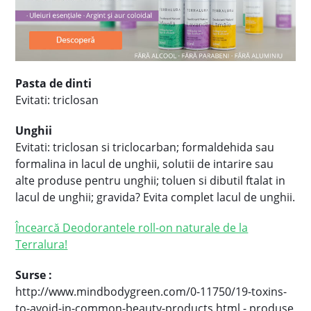
Pasta de dinti
Evitati: triclosan
Unghii
Evitati: triclosan si triclocarban; formaldehida sau
formalina in lacul de unghii, solutii de intarire sau
alte produse pentru unghii; toluen si dibutil ftalat in
lacul de unghii; gravida? Evita complet lacul de unghii.
Încearcă Deodorantele roll-on naturale de la
Terralura!
Surse :
http://www.mindbodygreen.com/0-11750/19-toxins-
to-avoid-in-common-beauty-products.html - produse