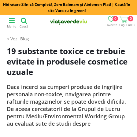
Hidratare Zilnică Completă, Zero Balonare și Abdomen Plat! | Caută în
site Vara cu In green!
0
0
Favorite
Coșul meu
Meniu
Caută
Blog
19 substante toxice ce trebuie
evitate in produsele cosmetice
uzuale
Daca incerci sa cumperi produse de ingrijire
personala non-toxice, navigarea printre
rafturile magazinelor se poate dovedi dificila.
De aceea cercetatorii de la Grupul de Lucru
pentru Mediu/Environmental Working Group
au evaluat sute de studii despre