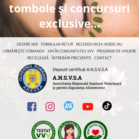
tombole și concursuri
exclusive...
DESPRE NOI
FORMULAR RETUR
RECENZII VIAȚA VERDE VIU
URMĂREȘTE COMANDA
HAI ÎN COMUNITATEA VVV
PROGRAM DE AFILIERE
RECICLEAZĂ
ÎNTREBĂRI FRECVENTE
CONTACT