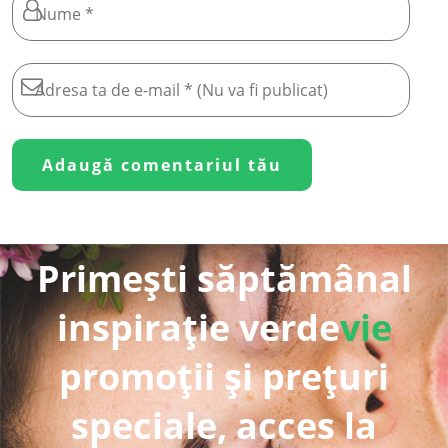
Primești săptămânal
inspirație verde
vie
promoții și prețuri
speciale, acces la