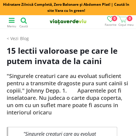
Hidratare Zilnică Completă, Zero Balonare și Abdomen Plat! | Caută în
site Vara cu In green!
0
0
Favorite
Coșul meu
Meniu
Caută
Blog
15 lectii valoroase pe care le
putem invata de la caini
"Singurele creaturi care au evoluat suficient
pentru a transmite dragoste pura sunt cainii si
copiii." Johnny Depp. 1. Aparentele pot fi
inselatoare. Nu judeca o carte dupa coperta,
un om cu un suflet mare poate fi ascuns in
interiorul oricaru
"Singurele creaturi care au evoluat