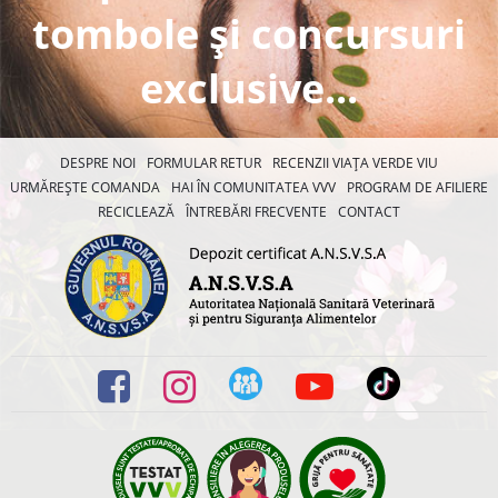
tombole și concursuri
exclusive...
DESPRE NOI
FORMULAR RETUR
RECENZII VIAȚA VERDE VIU
URMĂREȘTE COMANDA
HAI ÎN COMUNITATEA VVV
PROGRAM DE AFILIERE
RECICLEAZĂ
ÎNTREBĂRI FRECVENTE
CONTACT