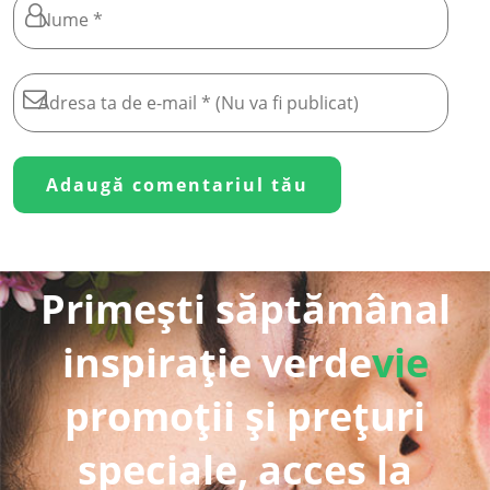
Primești săptămânal
inspirație verde
vie
promoții și prețuri
speciale, acces la