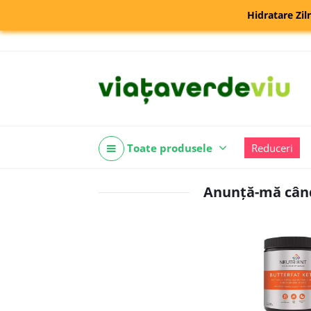
Hidratare Zil
Toate produsele
Reduceri
Anunță-mă când