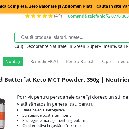
nică Completă, Zero Balonare și Abdomen Plat! | Caută în site Var
(4,9)
Comandă telefonic
0770 363
Cauți
Deodorante Naturale
,
In Green
,
SuperAlimente
, sau
P
Noutăți
Remedii FICAT
Pentru Bărbați
Ciperci medic
 Butterfat Keto MCT Powder, 350g | Neutrient
Potrivit pentru persoanele care își doresc un stil de
viață sănătos în general sau pentru
Diete paleo și ketogenice
Strategii de post intermitent
Strategii de management al greutății
Ca alternativă la gustările între mese