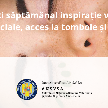
i săptămânal inspirație 
ciale, acces la tombole și