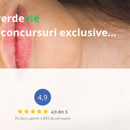
verde
vie
 concursuri exclusive...
4,9
4,9 din 5
Pe baza opiniei a 843 de persoane