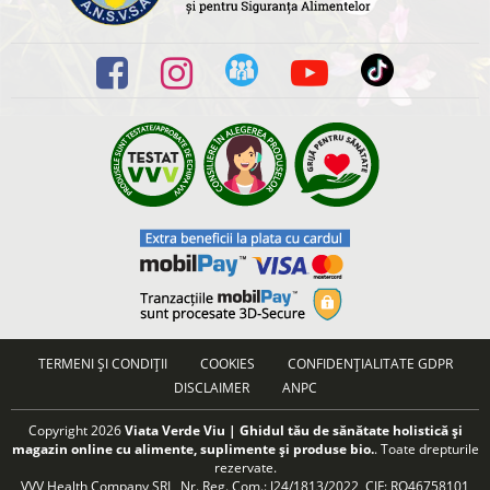
TERMENI ȘI CONDIȚII
COOKIES
CONFIDENȚIALITATE GDPR
DISCLAIMER
ANPC
Copyright 2026
Viata Verde Viu | Ghidul tău de sănătate holistică și
magazin online cu alimente, suplimente și produse bio.
. Toate drepturile
rezervate.
VVV Health Company SRL, Nr. Reg. Com.: J24/1813/2022, CIF: RO46758101