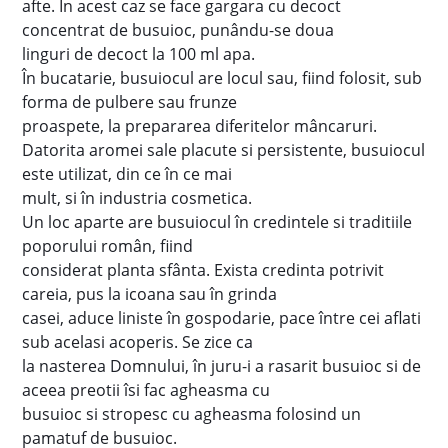
afte. În acest caz se face gargara cu decoct
concentrat de busuioc, punându-se doua
linguri de decoct la 100 ml apa.
În bucatarie, busuiocul are locul sau, fiind folosit, sub
forma de pulbere sau frunze
proaspete, la prepararea diferitelor mâncaruri.
Datorita aromei sale placute si persistente, busuiocul
este utilizat, din ce în ce mai
mult, si în industria cosmetica.
Un loc aparte are busuiocul în credintele si traditiile
poporului român, fiind
considerat planta sfânta. Exista credinta potrivit
careia, pus la icoana sau în grinda
casei, aduce liniste în gospodarie, pace între cei aflati
sub acelasi acoperis. Se zice ca
la nasterea Domnului, în juru-i a rasarit busuioc si de
aceea preotii îsi fac agheasma cu
busuioc si stropesc cu agheasma folosind un
pamatuf de busuioc.