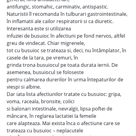
antifungic, stomahic, carminativ, antispastic.
Naturistii îl recomanda în tulburari gastrointestinale,
în inflamatii ale cailor respiratorii si ca diuretic.
Interesanta este si utilizarea
infuziei de busuioc în afectiuni pe fond nervos, altfel
greu de vindecat. Chiar migrenele,
tot cu busuioc se trateaza si, deci, nu întâmplator, în
casele de la tara, pe vremuri, în
grinda trona busuiocul pe toata durata iernii. De
asemenea, busuiocul se foloseste
pentru calmarea durerilor în urma întepaturilor de
viespi si albine.
Dar iata lista afectiunilor tratate cu busuioc: gripa,
voma, raceala, bronsite, colici
si balonari intestinale, nevralgii, lipsa poftei de
mâncare, în reglarea lactatiei la femeile
care alapteaza. Mai exista înca o afectiune care se
trateaza cu busuioc – neplacutele