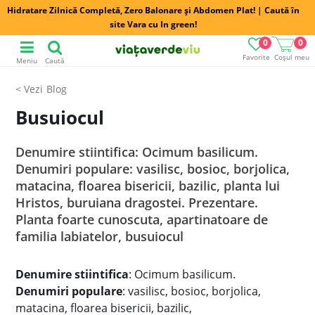
Hidratare Zilnică Completă, Zero Balonare și Abdomen Plat! | Caută în
site Vara cu In green!
0
0
Favorite
Coșul meu
Meniu
Caută
Blog
Busuiocul
Denumire stiintifica: Ocimum basilicum.
Denumiri populare: vasilisc, bosioc, borjolica,
matacina, floarea bisericii, bazilic, planta lui
Hristos, buruiana dragostei. Prezentare.
Planta foarte cunoscuta, apartinatoare de
familia labiatelor, busuiocul
Denumire stiintifica
: Ocimum basilicum.
Denumiri populare
: vasilisc, bosioc, borjolica,
matacina, floarea bisericii, bazilic,