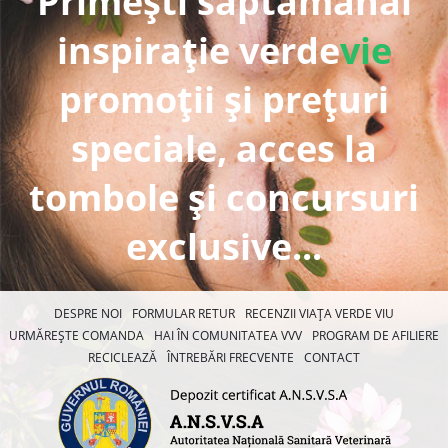
Primești săptămânal
inspirație verde
vie
promoții și prețuri
speciale, acces la
tombole și concursuri
exclusive...
DESPRE NOI
FORMULAR RETUR
RECENZII VIAȚA VERDE VIU
URMĂREȘTE COMANDA
HAI ÎN COMUNITATEA VVV
PROGRAM DE AFILIERE
RECICLEAZĂ
ÎNTREBĂRI FRECVENTE
CONTACT