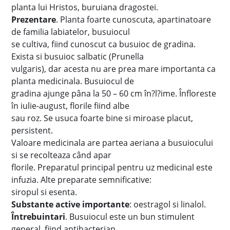
planta lui Hristos, buruiana dragostei.
Prezentare
. Planta foarte cunoscuta, apartinatoare
de familia labiatelor, busuiocul
se cultiva, fiind cunoscut ca busuioc de gradina.
Exista si busuioc salbatic (Prunella
vulgaris), dar acesta nu are prea mare importanta ca
planta medicinala. Busuiocul de
gradina ajunge pâna la 50 – 60 cm în?l?ime. Înfloreste
în iulie-august, florile fiind albe
sau roz. Se usuca foarte bine si miroase placut,
persistent.
Valoare medicinala are partea aeriana a busuiocului
si se recolteaza când apar
florile. Preparatul principal pentru uz medicinal este
infuzia. Alte preparate semnificative:
siropul si esenta.
Substante active importante
: oestragol si linalol.
Întrebuintari
. Busuiocul este un bun stimulent
general, fiind antibacterian,